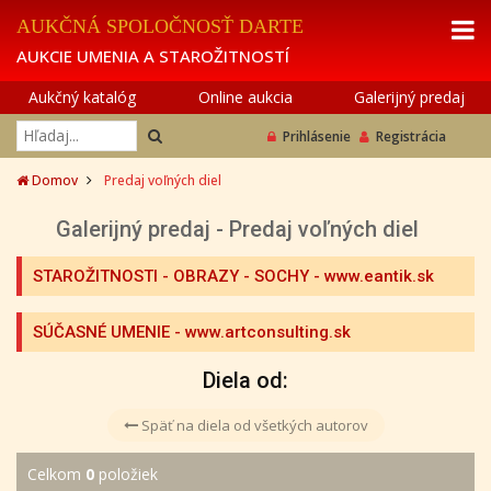
AUKČNÁ SPOLOČNOSŤ DARTE
AUKCIE UMENIA A STAROŽITNOSTÍ
Aukčný katalóg
Online aukcia
Galerijný predaj
Prihlásenie
Registrácia
Domov
Predaj voľných diel
Galerijný predaj - Predaj voľných diel
STAROŽITNOSTI - OBRAZY - SOCHY
- www.eantik.sk
SÚČASNÉ UMENIE
- www.artconsulting.sk
Diela od:
Späť na diela od všetkých autorov
Celkom
0
položiek