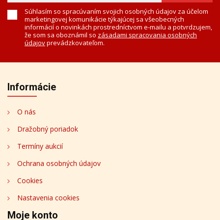
Súhlasím so spracúvaním svojich osobných údajov za účelom
marketingovej komunikácie týkajúcej sa všeobecných
informácií o novinkách prostredníctvom e-mailu a potvrdzujem,
že som sa oboznámil so
zásadami spracovania osobných
údajov
prevádzkovateľom.
Informácie
O nás
Dražobný poriadok
Termíny aukcií
Ochrana osobných údajov
Cookies
Nastavenia cookies
Moje konto