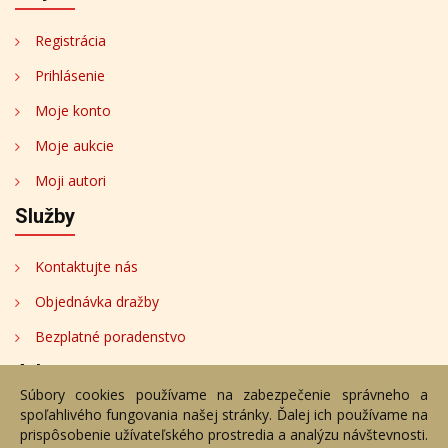
Registrácia
Prihlásenie
Moje konto
Moje aukcie
Moji autori
Služby
Kontaktujte nás
Objednávka dražby
Bezplatné poradenstvo
Adresa
Súbory cookies používame na zabezpečenie správneho a
spoľahlivého fungovania našej stránky. Ďalej ich používame na
Nižný Hrušov 333, 094 22, Slovenská republika
prispôsobenie užívateľského prostredia a analýzu návštevnosti.