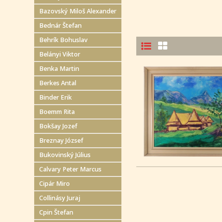
Bazovský Miloš Alexander
Bednár Štefan
Behrík Bohuslav
Belányi Viktor
Benka Martin
Berkes Antal
Binder Erik
Boemm Rita
Bokšay Jozef
Breznay József
Bukovinský Július
Calvary Peter Marcus
Cipár Miro
Collinásy Juraj
Cpin Štefan