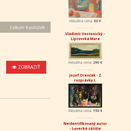
Aktuálna cena:
60 €
Celkom
1
položiek
Vladimír Vestenický -
Liptovská Mara
Aktuálna cena:
290 €
ZOBRAZIŤ
Jozef Orenčák - Z
rozprávky I.
Aktuálna cena:
150 €
Neidentifikovaný autor
- Lovecké zátišie