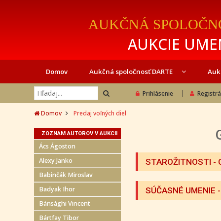
AUKČNÁ SPOLOČN
AUKCIE UMEN
Domov
Aukčná spoločnosť DARTE
Auk
Prihlásenie
Registrá
Domov
Predaj voľných diel
ZOZNAM AUTOROV V AUKCII
Ács Ágoston
Alexy Janko
STAROŽITNOSTI - 
Babinčák Miroslav
Badyak Ihor
SÚČASNÉ UMENIE
-
Bánsághi Vincent
Bártfay Tibor