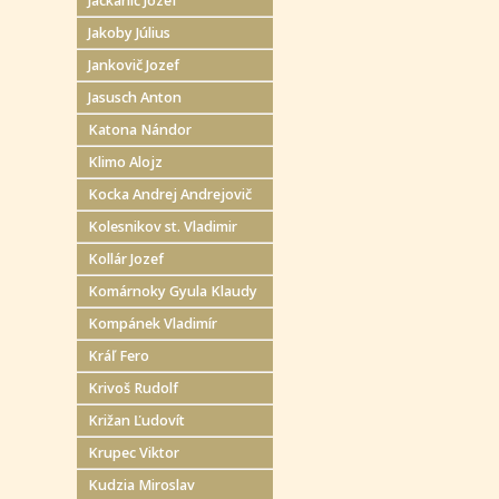
Jackanič Jozef
Jakoby Július
Jankovič Jozef
Jasusch Anton
Katona Nándor
Klimo Alojz
Kocka Andrej Andrejovič
Kolesnikov st. Vladimir
Kollár Jozef
Komárnoky Gyula Klaudy
Kompánek Vladimír
Kráľ Fero
Krivoš Rudolf
Križan Ľudovít
Krupec Viktor
Kudzia Miroslav