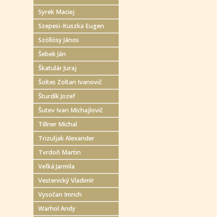
Syrek Maciej
Szepesi-Kuszka Eugen
Szöllösy János
Šebek Ján
Škatulár Juraj
Šoltes Zoltan Ivanovič
Šturdík Jozef
Šutev Ivan Michajlovič
Tillner Michal
Trizuljak Alexander
Tvrdoň Martin
Veľká Jarmila
Vestenický Vladimír
Vysočan Imrich
Warhol Andy