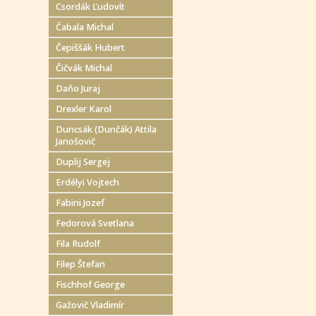
Csordák Ľudovít
Čabala Michal
Čepiššák Hubert
Čičvák Michal
Daňo Juraj
Drexler Karol
Duncsák (Dunčák) Attila
Janošovič
Duplij Sergej
Erdélyi Vojtech
Fabini Jozef
Fedorová Svetlana
Fila Rudolf
Filep Štefan
Fischhof George
Gažovič Vladimír