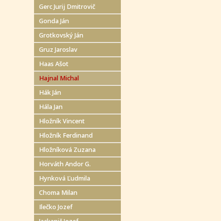
Gerc Jurij Dmitrovič
Gonda Ján
Grotkovský Ján
Gruz Jaroslav
Haas Ašot
Hajnal Michal
Hák Ján
Hála Jan
Hložník Vincent
Hložník Ferdinand
Hložníková Zuzana
Horváth Andor G.
Hynková Ľudmila
Choma Milan
Ilečko Jozef