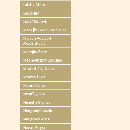
Laluha Milan
Leško Ján
Lukáč Ľudovít
Manajlo Fedor Fedorovič
Marton Adalbert
Alexandrovič
Matejka Peter
Mednyánszky Ladislav
Mesterházy Denés
Mrázová Lea
Murin Vilmos
Nemčík Július
Németh Gyorgy
Neogrády Lászlo
Neogrády Antal
Nevan Eugen