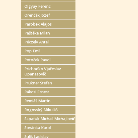
Olgyay Ferenc
Orenčák Jozef
Parobek Alajos
Paštéka Milan
Péczely Antal
Pop Emil
Potoček Pavol
Prichoďko Vjačeslav
Opanasovič
Prukner Štefan
Rákosi Ernest
Remiáš Martin
Rogovský Mikuláš
Sapaťuk Michail Michajlovič
Sovánka Karol
Sulík Ladislav