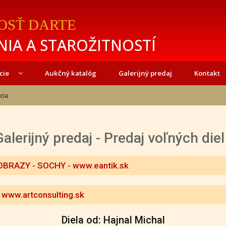
OSŤ DARTE
IA A STAROŽITNOSTÍ
cie
Aukčný katalóg
Galerijný predaj
Kontakt
cia
Galerijný predaj - Predaj voľných diel
OBRAZY - SOCHY
- www.eantik.sk
 www.artconsulting.sk
Diela od: Hajnal Michal