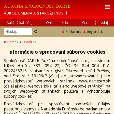
AUKČNÁ SPOLOČNOSŤ DARTE
AUKCIE UMENIA A STAROŽITNOSTÍ
Aukčný katalóg
Online aukcia
Galerijný predaj
Prihlásenie
Registrácia
Domov
Cookies
Informácie o spracovaní súborov cookies
Spoločnosť DARTE Aukčná spoločnosť s.r.o., so sídlom
Nižný Hrušov
333, 094 22, IČO: 36 844 004, DIČ:
2022456216, zapísaná v registri Okresného súd Prešov,
odd. Sro, vl. č. 19196/P (ďalej len „prevádzkovateľ“ ) ako
prevádzkovateľ webových stránok www.dartesro.sk
(ďalej aj ako „webová lokalita“ alebo „webové stránky“) na
svojich webových stránkach používa a vyhodnocuje
súbory cookies.
Prevádzkovateľ pri spracúvaní osobných údajov
postupuje v zmysle Nariadenia Európskeho parlamentu a