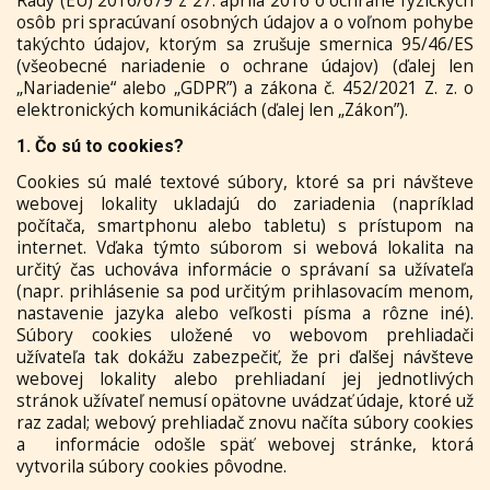
Rady (EÚ) 2016/679 z 27. apríla 2016 o ochrane fyzických
osôb pri spracúvaní osobných údajov a o voľnom pohybe
takýchto údajov, ktorým sa zrušuje smernica 95/46/ES
(všeobecné nariadenie o ochrane údajov) (ďalej len
„Nariadenie“ alebo „GDPR”) a zákona č. 452/2021 Z. z. o
elektronických komunikáciách (ďalej len „Zákon”).
1. Čo sú to cookies?
Cookies sú malé textové súbory, ktoré sa pri návšteve
webovej lokality ukladajú do zariadenia (napríklad
počítača, smartphonu alebo tabletu) s prístupom na
internet. Vďaka týmto súborom si webová lokalita na
určitý čas uchováva informácie o správaní sa užívateľa
(napr. prihlásenie sa pod určitým prihlasovacím menom,
nastavenie jazyka alebo veľkosti písma a rôzne iné).
Súbory cookies uložené vo webovom prehliadači
užívateľa tak dokážu zabezpečiť, že pri ďalšej návšteve
webovej lokality alebo prehliadaní jej jednotlivých
stránok užívateľ nemusí opätovne uvádzať údaje, ktoré už
raz zadal; webový prehliadač znovu načíta súbory cookies
a informácie odošle späť webovej stránke, ktorá
vytvorila súbory cookies pôvodne.