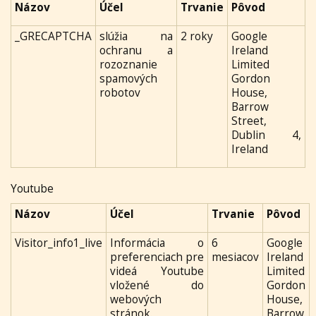
Názov
Účel
Trvanie
Pôvod
_GRECAPTCHA
slúžia na
2 roky
Google
ochranu a
Ireland
rozoznanie
Limited
spamových
Gordon
robotov
House,
Barrow
Street,
Dublin 4,
Ireland
Youtube
Názov
Účel
Trvanie
Pôvod
Visitor_info1_live
Informácia o
6
Google
preferenciach pre
mesiacov
Ireland
videá Youtube
Limited
vložené do
Gordon
webových
House,
stránok.
Barrow