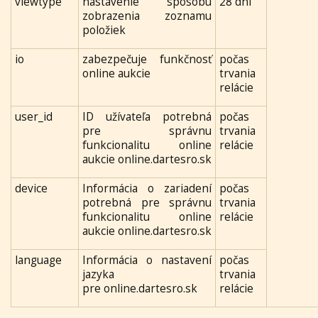
viewtype
nastavenie spôsobu
28 dní
zobrazenia zoznamu
položiek
io
zabezpečuje funkčnosť
počas
online aukcie
trvania
relácie
user_id
ID užívateľa potrebná
počas
pre správnu
trvania
funkcionalitu online
relácie
aukcie online.dartesro.sk
device
Informácia o zariadení
počas
potrebná pre správnu
trvania
funkcionalitu online
relácie
aukcie online.dartesro.sk
language
Informácia o nastavení
počas
jazyka
trvania
pre online.dartesro.sk
relácie