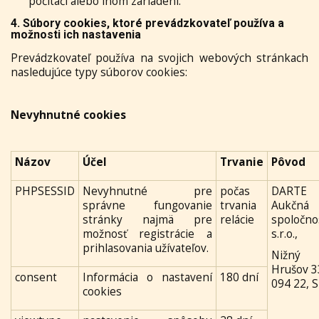
počítači alebo inom zariadení.
4. Súbory cookies, ktoré prevádzkovateľ používa a
možnosti ich nastavenia
Prevádzkovateľ používa na svojich webových stránkach
nasledujúce typy súborov cookies:
Nevyhnutné cookies
Názov
Účel
Trvanie
Pôvod
PHPSESSID
Nevyhnutné pre
počas
DARTE
správne fungovanie
trvania
Aukčná
stránky najmä pre
relácie
spoločno
možnosť registrácie a
s.r.o.,
prihlasovania užívateľov.
Nižný
Hrušov
3
consent
Informácia o nastavení
180 dní
094 22, 
cookies