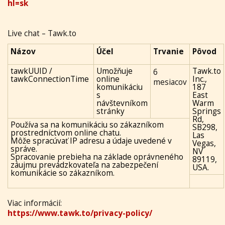
hl=sk
Live chat – Tawk.to
Názov
Účel
Trvanie
Pôvod
tawkUUID /
Umožňuje
Tawk.to
6
tawkConnectionTime
online
Inc.,
mesiacov
komunikáciu
187
s
East
návštevníkom
Warm
stránky
Springs
Rd,
Používa sa na komunikáciu so zákazníkom
SB298,
prostredníctvom online chatu.
Las
Môže spracúvať IP adresu a údaje uvedené v
Vegas,
správe.
NV
Spracovanie prebieha na základe oprávneného
89119,
záujmu prevádzkovateľa na zabezpečení
USA.
komunikácie so zákazníkom.
Viac informácií:
https://www.tawk.to/privacy-policy/