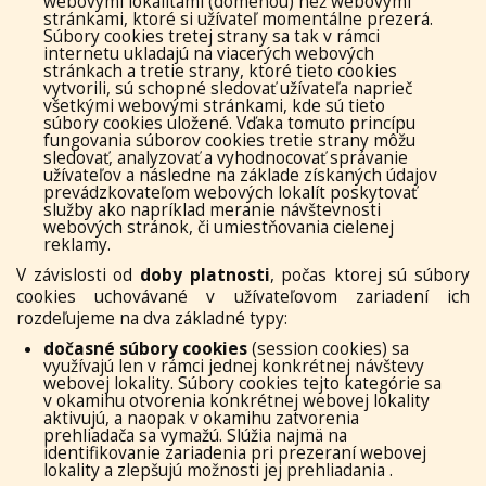
webovými lokalitami (doménou) než webovými
stránkami, ktoré si užívateľ momentálne prezerá.
Súbory cookies tretej strany sa tak v rámci
internetu ukladajú na viacerých webových
stránkach a tretie strany, ktoré tieto cookies
vytvorili, sú schopné sledovať užívateľa naprieč
všetkými webovými stránkami, kde sú tieto
súbory cookies uložené. Vďaka tomuto princípu
fungovania súborov cookies tretie strany môžu
sledovať, analyzovať a vyhodnocovať správanie
užívateľov a následne na základe získaných údajov
prevádzkovateľom webových lokalít poskytovať
služby ako napríklad meranie návštevnosti
webových stránok, či umiestňovania cielenej
reklamy.
V závislosti od
doby platnosti
, počas ktorej sú súbory
cookies uchovávané v užívateľovom zariadení ich
rozdeľujeme na dva základné typy:
dočasné súbory cookies
(session cookies) sa
využívajú len v rámci jednej konkrétnej návštevy
webovej lokality. Súbory cookies tejto kategórie sa
v okamihu otvorenia konkrétnej webovej lokality
aktivujú, a naopak v okamihu zatvorenia
prehliadača sa vymažú. Slúžia najmä na
identifikovanie zariadenia pri prezeraní webovej
lokality a zlepšujú možnosti jej prehliadania .