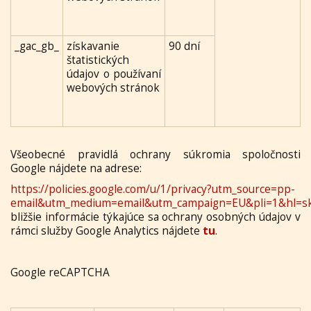
_gac_gb_
získavanie
90 dní
štatistických
údajov o používaní
webových stránok
Všeobecné pravidlá ochrany súkromia spoločnosti
Google nájdete na adrese:
https://policies.google.com/u/1/privacy?utm_source=pp-
email&utm_medium=email&utm_campaign=EU&pli=1&hl=s
bližšie informácie týkajúce sa ochrany osobných údajov v
rámci služby Google Analytics nájdete
tu
.
Google reCAPTCHA