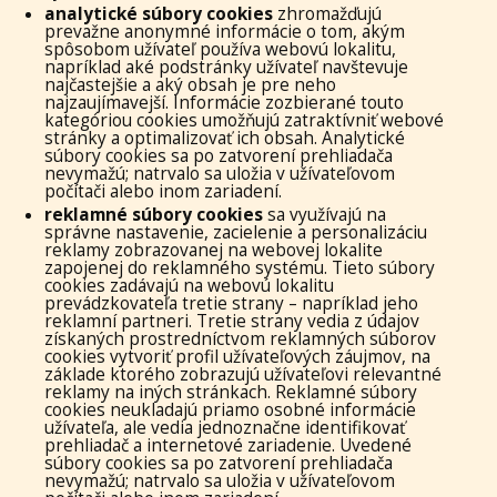
analytické súbory cookies
zhromažďujú
prevažne anonymné informácie o tom, akým
spôsobom užívateľ používa webovú lokalitu,
napríklad aké podstránky užívateľ navštevuje
najčastejšie a aký obsah je pre neho
najzaujímavejší. Informácie zozbierané touto
kategóriou cookies umožňujú zatraktívniť webové
stránky a optimalizovať ich obsah. Analytické
súbory cookies sa po zatvorení prehliadača
nevymažú; natrvalo sa uložia v užívateľovom
počítači alebo inom zariadení.
reklamné súbory cookies
sa využívajú na
správne nastavenie, zacielenie a personalizáciu
reklamy zobrazovanej na webovej lokalite
zapojenej do reklamného systému. Tieto súbory
cookies zadávajú na webovú lokalitu
prevádzkovateľa tretie strany – napríklad jeho
reklamní partneri. Tretie strany vedia z údajov
získaných prostredníctvom reklamných súborov
cookies vytvoriť profil užívateľových záujmov, na
základe ktorého zobrazujú užívateľovi relevantné
reklamy na iných stránkach. Reklamné súbory
cookies neukladajú priamo osobné informácie
užívateľa, ale vedia jednoznačne identifikovať
prehliadač a internetové zariadenie. Uvedené
súbory cookies sa po zatvorení prehliadača
nevymažú; natrvalo sa uložia v užívateľovom