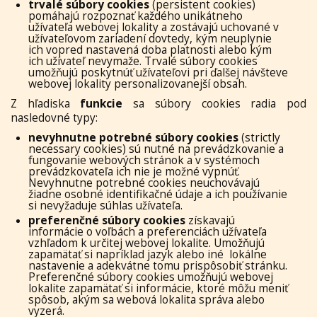
trvalé súbory cookies
(persistent cookies)
pomáhajú rozpoznať každého unikátneho
užívateľa webovej lokality a zostávajú uchované v
užívateľovom zariadení dovtedy, kým neuplynie
ich vopred nastavená doba platnosti alebo kým
ich užívateľ nevymaže. Trvalé súbory cookies
umožňujú poskytnúť užívateľovi pri ďalšej návšteve
webovej lokality personalizovanejší obsah.
Z hľadiska
funkcie
sa súbory cookies radia pod
nasledovné typy:
nevyhnutne potrebné súbory cookies
(strictly
necessary cookies) sú nutné na prevádzkovanie a
fungovanie webových stránok a v systémoch
prevádzkovateľa ich nie je možné vypnúť.
Nevyhnutne potrebné cookies neuchovávajú
žiadne osobné identifikačné údaje a ich používanie
si nevyžaduje súhlas užívateľa.
preferenčné súbory cookies
získavajú
informácie o voľbách a preferenciách užívateľa
vzhľadom k určitej webovej lokalite. Umožňujú
zapamätať si napríklad jazyk alebo iné lokálne
nastavenie a adekvátne tomu prispôsobiť stránku.
Preferenčné súbory cookies umožňujú webovej
lokalite zapamätať si informácie, ktoré môžu meniť
spôsob, akým sa webová lokalita správa alebo
vyzerá.