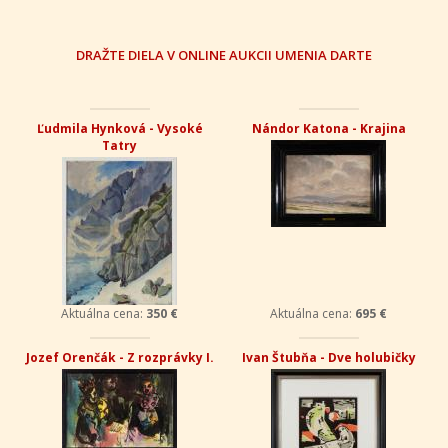
DRAŽTE DIELA V ONLINE AUKCII UMENIA DARTE
Ľudmila Hynková - Vysoké
Nándor Katona - Krajina
Tatry
Aktuálna cena:
350 €
Aktuálna cena:
695 €
Jozef Orenčák - Z rozprávky I.
Ivan Štubňa - Dve holubičky