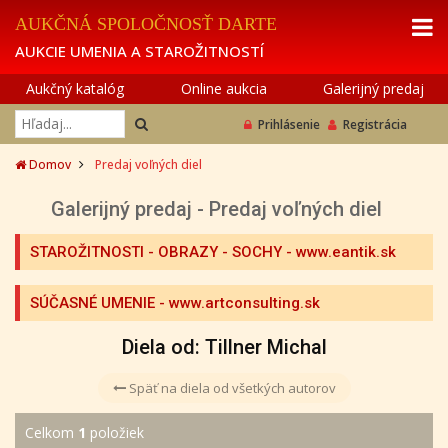
AUKČNÁ SPOLOČNOSŤ DARTE
AUKCIE UMENIA A STAROŽITNOSTÍ
Aukčný katalóg
Online aukcia
Galerijný predaj
Prihlásenie
Registrácia
Domov
Predaj voľných diel
Galerijný predaj - Predaj voľných diel
STAROŽITNOSTI - OBRAZY - SOCHY
- www.eantik.sk
SÚČASNÉ UMENIE
- www.artconsulting.sk
Diela od: Tillner Michal
Späť na diela od všetkých autorov
Celkom
1
položiek