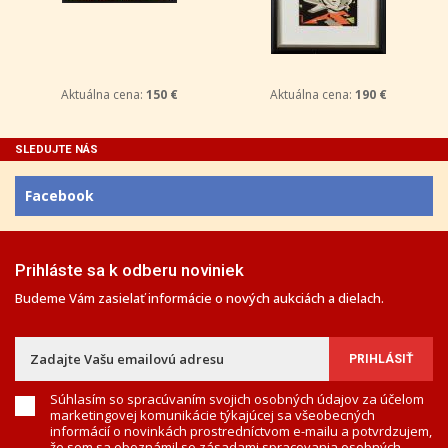
Aktuálna cena:
150 €
Aktuálna cena:
190 €
SLEDUJTE NÁS
Facebook
Prihláste sa k odberu noviniek
Budeme Vám zasielať informácie o nových aukciách a dielach.
Súhlasím so spracúvaním svojich osobných údajov za účelom
marketingovej komunikácie týkajúcej sa všeobecných
informácií o novinkách prostredníctvom e-mailu a potvrdzujem,
že som sa oboznámil so
zásadami spracovania osobných