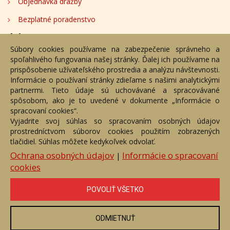
Objednávka dražby
Bezplatné poradenstvo
Adresa
Súbory cookies používame na zabezpečenie správneho a
spoľahlivého fungovania našej stránky. Ďalej ich používame na
Nižný Hrušov 333, 094 22, Slovenská republika
prispôsobenie užívateľského prostredia a analýzu návštevnosti.
Informácie o používaní stránky zdieľame s našimi analytickými
+421 905 356 921
partnermi. Tieto údaje sú uchovávané a spracovávané
+421 905 959 101
spôsobom, ako je to uvedené v dokumente „Informácie o
dartesro@dartesro.sk
spracovaní cookies“.
Vyjadrite svoj súhlas so spracovaním osobných údajov
prostredníctvom súborov cookies použitím zobrazených
tlačidiel. Súhlas môžete kedykoľvek odvolať.
Hlavná stránka
Aukčný katalóg
Objednávka dražby
Termíny aukcií
Online Aukcia
Ochrana osobných údajov
Informácie o spracovaní
|
cookies
DARTE AUKČNÁ SPOLOČNOSŤ s.r.o. © 2007 - 2026
Akékoľvek používanie obrazových a textových súčastí tejto stránky je
podmienené výslovným súhlasom jej vlastníka. Všetky práva sú
POVOLIŤ VŠETKO
vyhradené.
ODMIETNUŤ