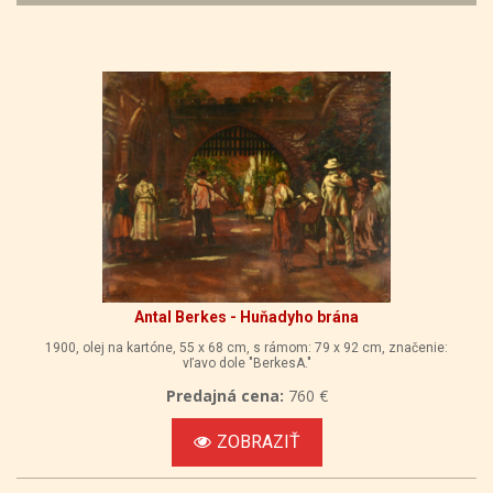
Antal Berkes - Huňadyho brána
1900, olej na kartóne, 55 x 68 cm, s rámom: 79 x 92 cm, značenie:
vľavo dole "BerkesA."
Predajná cena:
760 €
ZOBRAZIŤ