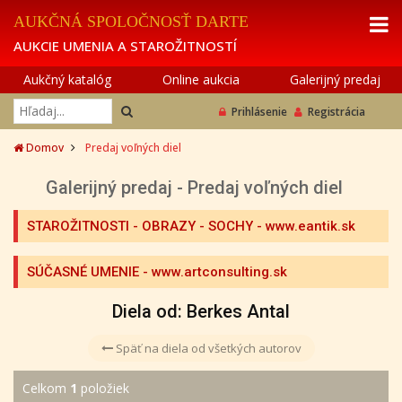
AUKČNÁ SPOLOČNOSŤ DARTE
AUKCIE UMENIA A STAROŽITNOSTÍ
Aukčný katalóg
Online aukcia
Galerijný predaj
Prihlásenie
Registrácia
Domov
Predaj voľných diel
Galerijný predaj - Predaj voľných diel
STAROŽITNOSTI - OBRAZY - SOCHY
- www.eantik.sk
SÚČASNÉ UMENIE
- www.artconsulting.sk
Diela od: Berkes Antal
Späť na diela od všetkých autorov
Celkom
1
položiek