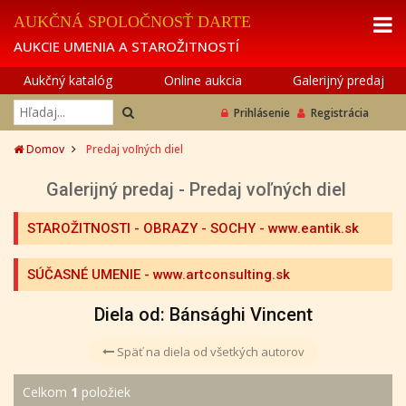
AUKČNÁ SPOLOČNOSŤ DARTE
AUKCIE UMENIA A STAROŽITNOSTÍ
Aukčný katalóg
Online aukcia
Galerijný predaj
Prihlásenie
Registrácia
Domov
Predaj voľných diel
Galerijný predaj - Predaj voľných diel
STAROŽITNOSTI - OBRAZY - SOCHY
- www.eantik.sk
SÚČASNÉ UMENIE
- www.artconsulting.sk
Diela od: Bánsághi Vincent
Späť na diela od všetkých autorov
Celkom
1
položiek