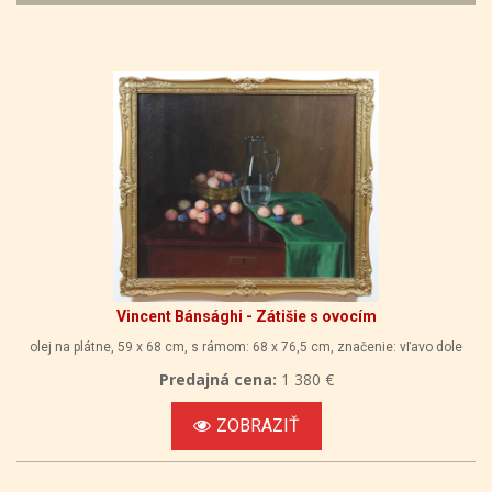
Vincent Bánsághi - Zátišie s ovocím
olej na plátne, 59 x 68 cm, s rámom: 68 x 76,5 cm, značenie: vľavo dole
Predajná cena:
1 380 €
ZOBRAZIŤ