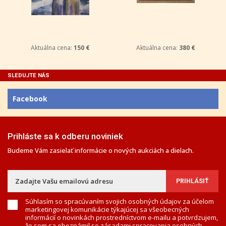
Aktuálna cena:
150 €
Aktuálna cena:
380 €
SLEDUJTE NÁS
Facebook
Prihláste sa k odberu noviniek
Budeme Vám zasielať informácie o nových aukciách a dielach.
Súhlasím so spracúvaním svojich osobných údajov za účelom
marketingovej komunikácie týkajúcej sa všeobecných
informácií o novinkách prostredníctvom e-mailu a potvrdzujem,
že som sa oboznámil so
zásadami spracovania osobných