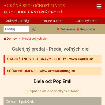
AUKČNÁ SPOLOČNOSŤ DARTE
AUKCIE UMENIA A STAROŽITNOSTÍ
Aukčný katalóg
Online aukcia
Galerijný predaj
Prihlásenie
Registrácia
Domov
Predaj voľných diel
Galerijný predaj - Predaj voľných diel
STAROŽITNOSTI - OBRAZY - SOCHY
- www.eantik.sk
SÚČASNÉ UMENIE
- www.artconsulting.sk
Diela od: Pop Emil
Späť na diela od všetkých autorov
Celkom
1
položiek