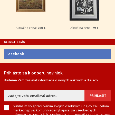
Aktuálna cena:
750 €
Aktuálna cena:
79 €
SLEDUJTE NÁS
Facebook
Prihláste sa k odberu noviniek
Budeme Vám zasielať informácie o nových aukciách a dielach.
Súhlasím so spracúvaním svojich osobných údajov za účelom
marketingovej komunikácie týkajúcej sa všeobecných
informácií o novinkách prostredníctvom e-mailu a potvrdzujem,