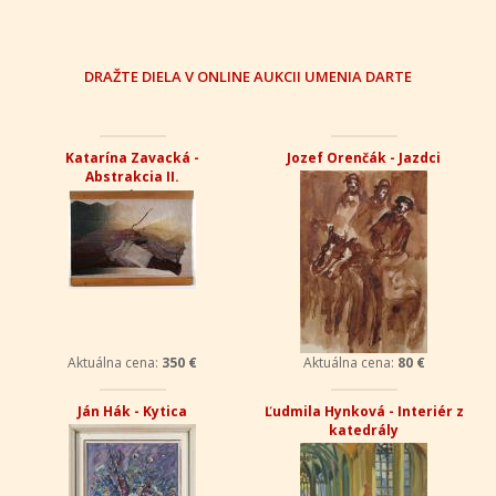
DRAŽTE DIELA V ONLINE AUKCII UMENIA DARTE
Katarína Zavacká -
Jozef Orenčák - Jazdci
Abstrakcia II.
Aktuálna cena:
350 €
Aktuálna cena:
80 €
Ján Hák - Kytica
Ľudmila Hynková - Interiér z
katedrály