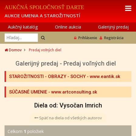
AUKČNÁ SPOLOČNOSŤ DARTE
AUKCIE UMENIA A STAROŽITNOSTÍ
Aukčný katalóg
Online aukcia
Galerijný predaj
Prihlásenie
Registrácia
Domov
Predaj voľných diel
Galerijný predaj - Predaj voľných diel
STAROŽITNOSTI - OBRAZY - SOCHY
- www.eantik.sk
SÚČASNÉ UMENIE
- www.artconsulting.sk
Diela od: Vysočan Imrich
Späť na diela od všetkých autorov
Celkom
1
položiek