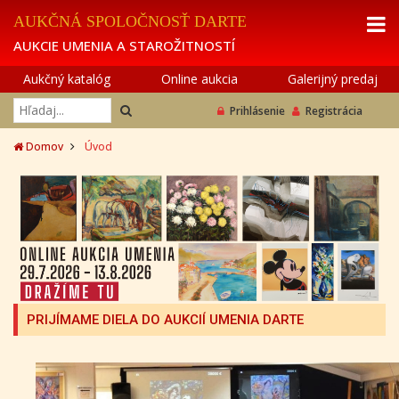
AUKČNÁ SPOLOČNOSŤ DARTE
AUKCIE UMENIA A STAROŽITNOSTÍ
Aukčný katalóg
Online aukcia
Galerijný predaj
Prihlásenie
Registrácia
Domov
Úvod
PRIJÍMAME DIELA DO AUKCIÍ UMENIA DARTE