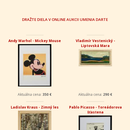
DRAŽTE DIELA V ONLINE AUKCII UMENIA DARTE
Andy Warhol - Mickey Mouse
Vladimír Vestenický -
Liptovská Mara
Aktuálna cena:
350 €
Aktuálna cena:
290 €
Ladislav Kraus - Zimný les
Pablo Picasso - Toreádorova
šťastena