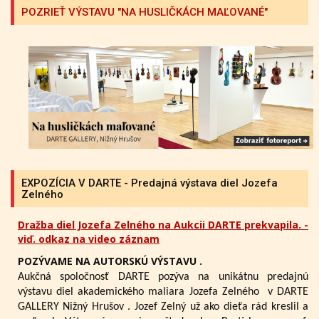
POZRIEŤ VÝSTAVU "NA HUSLIČKÁCH MAĽOVANÉ"
EXPOZÍCIA V DARTE - Predajná výstava diel Jozefa
Zelného
Dražba diel Jozefa Zelného na Aukcii DARTE prekvapila. -
viď. odkaz na video záznam
POZÝVAME NA AUTORSKÚ VÝSTAVU .
Aukčná spoločnosť DARTE pozýva na unikátnu predajnú
výstavu diel akademického maliara Jozefa Zelného
v DARTE
GALLERY Nižný Hrušov .
Jozef Zelný už ako dieťa rád kreslil a