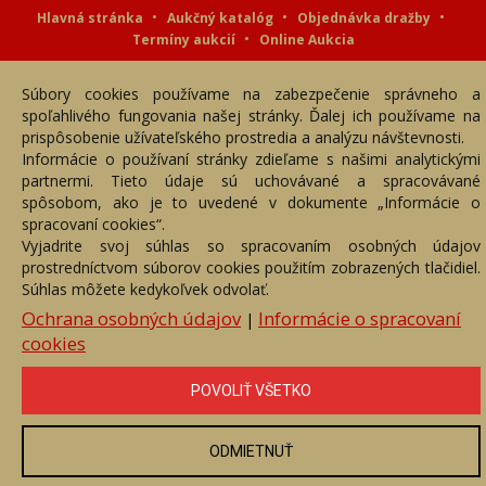
Hlavná stránka
Aukčný katalóg
Objednávka dražby
Termíny aukcií
Online Aukcia
DARTE AUKČNÁ SPOLOČNOSŤ s.r.o. © 2007 - 2026
Súbory cookies používame na zabezpečenie správneho a
Akékoľvek používanie obrazových a textových súčastí tejto stránky je
podmienené výslovným súhlasom jej vlastníka. Všetky práva sú
spoľahlivého fungovania našej stránky. Ďalej ich používame na
vyhradené.
prispôsobenie užívateľského prostredia a analýzu návštevnosti.
Informácie o používaní stránky zdieľame s našimi analytickými
partnermi. Tieto údaje sú uchovávané a spracovávané
spôsobom, ako je to uvedené v dokumente „Informácie o
spracovaní cookies“.
Vyjadrite svoj súhlas so spracovaním osobných údajov
prostredníctvom súborov cookies použitím zobrazených tlačidiel.
Súhlas môžete kedykoľvek odvolať.
Ochrana osobných údajov
Informácie o spracovaní
|
cookies
POVOLIŤ VŠETKO
ODMIETNUŤ