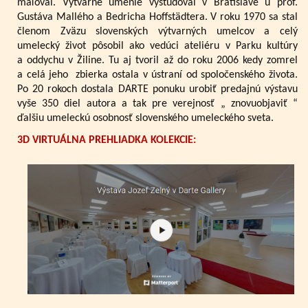
maľoval. Výtvarné umenie vyštudoval v Bratislave u prof.
Gustáva Mallého a Bedricha Hoffstädtera. V roku 1970 sa stal
členom Zväzu slovenských výtvarných umelcov a celý
umelecký život pôsobil ako vedúci ateliéru v Parku kultúry
a oddychu v Žiline. Tu aj tvoril až do roku 2006 kedy zomrel
a celá jeho zbierka ostala v ústraní od spoločenského života.
Po 20 rokoch dostala DARTE ponuku urobiť predajnú výstavu
vyše 350 diel autora a tak pre verejnosť „ znovuobjaviť “
ďalšiu umeleckú osobnosť slovenského umeleckého sveta.
3D VIRTUÁLNA PREHLIADKA KOLEKCIE: