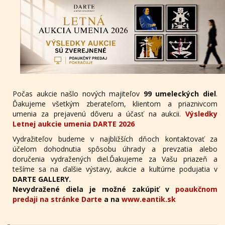
Počas aukcie našlo nových majiteľov
99 umeleckých diel
.
Ďakujeme všetkým zberateľom, klientom a priaznivcom
umenia za prejavenú dôveru a účasť na aukcii.
Výsledky
Letnej aukcie umenia DARTE 2026
Vydražiteľov budeme v najbližších dňoch kontaktovať za
účelom dohodnutia spôsobu úhrady a prevzatia alebo
doručenia vydražených diel.Ďakujeme za Vašu priazeň a
tešíme sa na ďalšie výstavy, aukcie a kultúrne podujatia v
DARTE GALLERY.
Nevydražené diela je možné zakúpiť v
poaukčnom
predaji na stránke Darte
a na
www.eantik.sk