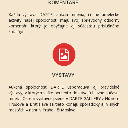
KOMENTÁRE
Každá výstava DARTE, aukcia umenia, či iné umelecké
aktivity našej spoločnosti majú svoj sprievodný odborný
komentár, ktorý je obyčajne aj súčasťou príslušného
katalógu.
VÝSTAVY
Aukčná spoločnosť DARTE usporadúva aj pravidelné
výstavy, v ktorých veľké percento dostávajú hlavne súčasní
umelci. Okrem výstavnej siene v DARTE GALLERY v Nižnom
Hrušove a Bratislave sa tieto konajú sporadicky aj v iných
mestách – napr. v Prahe , či Moskve.