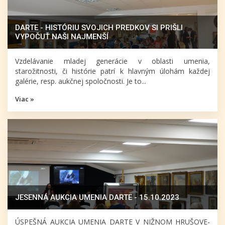
DARTE - HISTÓRIU SVOJICH PREDKOV SI PRIŠLI
VYPOČUŤ NAŠI NAJMENŠÍ
Vzdelávanie mladej generácie v oblasti umenia,
starožitnosti, či histórie patrí k hlavným úlohám každej
galérie, resp. aukčnej spoločnosti. Je to...
Viac »
JESENNÁ AUKCIA UMENIA DARTE - 15.10.2023
ÚSPEŠNÁ AUKCIA UMENIA DARTE V NIŽNOM HRUŠOVE-