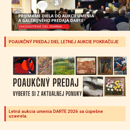
POAUKČNÝ PREDAJ DIEL LETNEJ AUKCIE POKRAČUJE
Letná aukcia umenia DARTE 2026 sa úspešne
uzavrela.