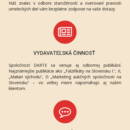
Náš znalec v odbore starožitností a overovaní pravosti
umeleckých diel vám bezplatne zodpovie na vaše dotazy.
VYDAVATEĽSKÁ ČINNOSŤ
Spoločnosť DARTE sa venuje aj odbornej publikácií.
Najznámejšie publikácie ako „Falzifikáty na Slovensku I.“, II,
„Maliari východu“, či „Marketing aukčných spoločnosti na
Slovensku“ – vo veľkej miere napomáhajú aj našim
klientom.