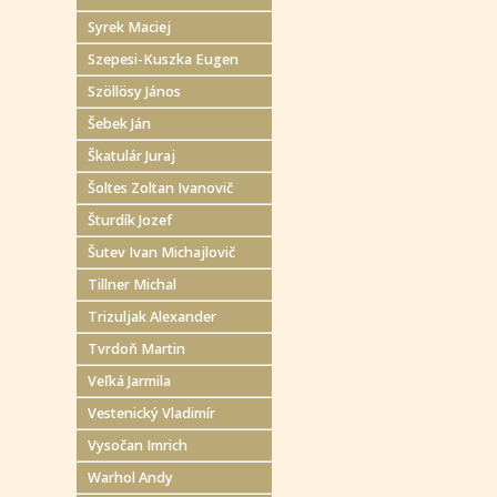
Syrek Maciej
Szepesi-Kuszka Eugen
Szöllösy János
Šebek Ján
Škatulár Juraj
Šoltes Zoltan Ivanovič
Šturdík Jozef
Šutev Ivan Michajlovič
Tillner Michal
Trizuljak Alexander
Tvrdoň Martin
Veľká Jarmila
Vestenický Vladimír
Vysočan Imrich
Warhol Andy