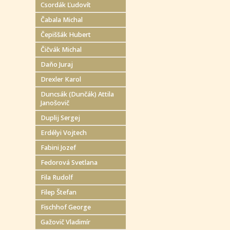
Csordák Ľudovít
Čabala Michal
Čepiššák Hubert
Čičvák Michal
Daňo Juraj
Drexler Karol
Duncsák (Dunčák) Attila
Janošovič
Duplij Sergej
Erdélyi Vojtech
Fabini Jozef
Fedorová Svetlana
Fila Rudolf
Filep Štefan
Fischhof George
Gažovič Vladimír