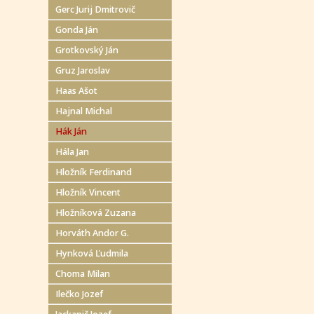
Gerc Jurij Dmitrovič
Gonda Ján
Grotkovský Ján
Gruz Jaroslav
Haas Ašot
Hajnal Michal
Hák Ján
Hála Jan
Hložník Ferdinand
Hložník Vincent
Hložníková Zuzana
Horváth Andor G.
Hynková Ľudmila
Choma Milan
Ilečko Jozef