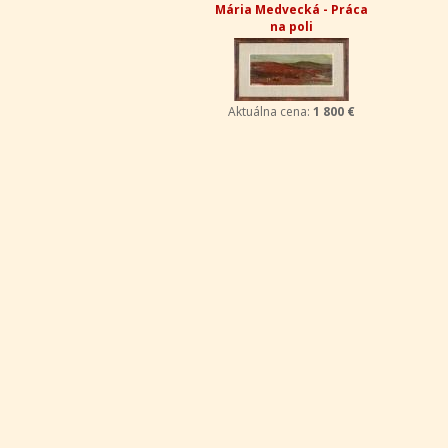
Mária Medvecká - Práca
na poli
Aktuálna cena:
1 800 €