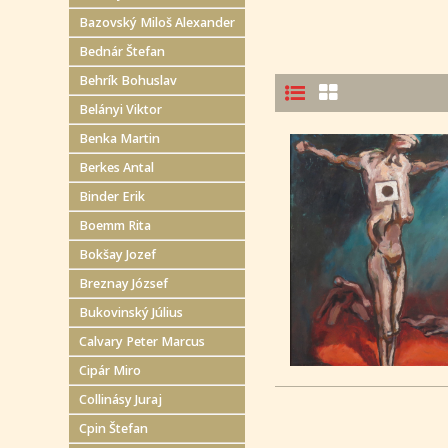
Bazovský Miloš Alexander
Bednár Štefan
Behrík Bohuslav
Belányi Viktor
Benka Martin
Berkes Antal
Binder Erik
Boemm Rita
Bokšay Jozef
Breznay József
Bukovinský Július
Calvary Peter Marcus
Cipár Miro
Collinásy Juraj
Cpin Štefan