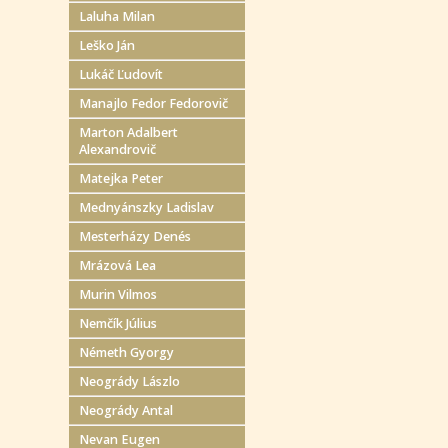
Laluha Milan
Leško Ján
Lukáč Ľudovít
Manajlo Fedor Fedorovič
Marton Adalbert
Alexandrovič
Matejka Peter
Mednyánszky Ladislav
Mesterházy Denés
Mrázová Lea
Murin Vilmos
Nemčík Július
Németh Gyorgy
Neogrády Lászlo
Neogrády Antal
Nevan Eugen