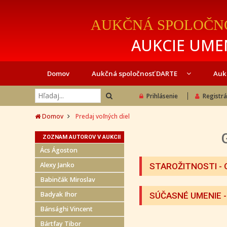
AUKČNÁ SPOLOČN
AUKCIE UMEN
Domov
Aukčná spoločnosť DARTE
Auk
Prihlásenie
Registrá
Domov
Predaj voľných diel
ZOZNAM AUTOROV V AUKCII
Ács Ágoston
Alexy Janko
STAROŽITNOSTI - 
Babinčák Miroslav
Badyak Ihor
SÚČASNÉ UMENIE
-
Bánsághi Vincent
Bártfay Tibor