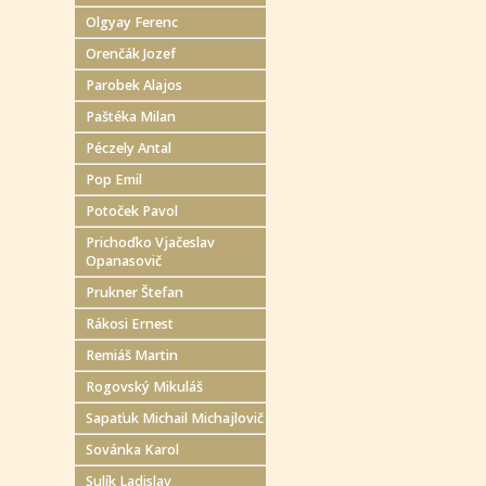
Olgyay Ferenc
Orenčák Jozef
Parobek Alajos
Paštéka Milan
Péczely Antal
Pop Emil
Potoček Pavol
Prichoďko Vjačeslav
Opanasovič
Prukner Štefan
Rákosi Ernest
Remiáš Martin
Rogovský Mikuláš
Sapaťuk Michail Michajlovič
Sovánka Karol
Sulík Ladislav