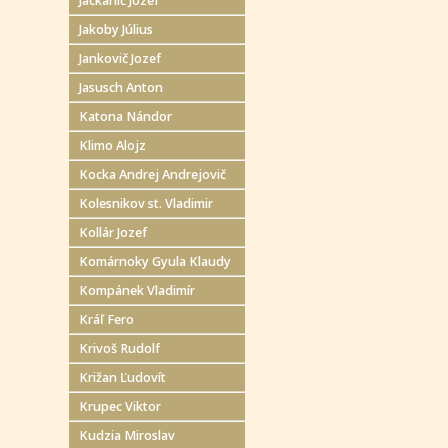
Jackanič Jozef
Jakoby Július
Jankovič Jozef
Jasusch Anton
Katona Nándor
Klimo Alojz
Kocka Andrej Andrejovič
Kolesnikov st. Vladimir
Kollár Jozef
Komárnoky Gyula Klaudy
Kompánek Vladimír
Kráľ Fero
Krivoš Rudolf
Križan Ľudovít
Krupec Viktor
Kudzia Miroslav