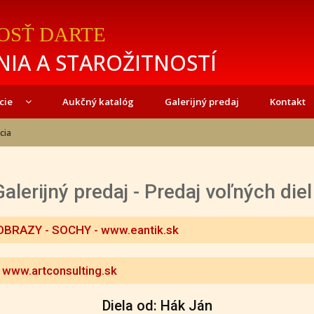
OSŤ DARTE
IA A STAROŽITNOSTÍ
cie
Aukčný katalóg
Galerijný predaj
Kontakt
cia
Galerijný predaj - Predaj voľných diel
OBRAZY - SOCHY
- www.eantik.sk
 www.artconsulting.sk
Diela od: Hák Ján