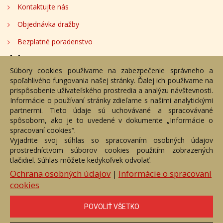
Kontaktujte nás
Objednávka dražby
Bezplatné poradenstvo
Adresa
Súbory cookies používame na zabezpečenie správneho a
spoľahlivého fungovania našej stránky. Ďalej ich používame na
Nižný Hrušov 333, 094 22, Slovenská republika
prispôsobenie užívateľského prostredia a analýzu návštevnosti.
Informácie o používaní stránky zdieľame s našimi analytickými
+421 905 356 921
partnermi. Tieto údaje sú uchovávané a spracovávané
+421 905 959 101
spôsobom, ako je to uvedené v dokumente „Informácie o
dartesro@dartesro.sk
spracovaní cookies“.
Vyjadrite svoj súhlas so spracovaním osobných údajov
prostredníctvom súborov cookies použitím zobrazených
tlačidiel. Súhlas môžete kedykoľvek odvolať.
Hlavná stránka
Aukčný katalóg
Objednávka dražby
Termíny aukcií
Online Aukcia
Ochrana osobných údajov
Informácie o spracovaní
|
cookies
DARTE AUKČNÁ SPOLOČNOSŤ s.r.o. © 2007 - 2026
Akékoľvek používanie obrazových a textových súčastí tejto stránky je
podmienené výslovným súhlasom jej vlastníka. Všetky práva sú
POVOLIŤ VŠETKO
vyhradené.