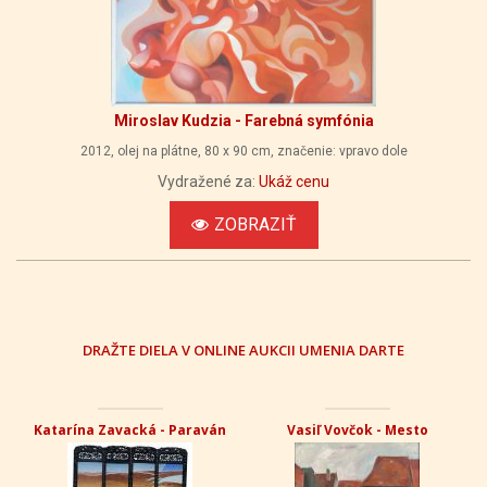
Miroslav Kudzia - Farebná symfónia
2012, olej na plátne, 80 x 90 cm, značenie: vpravo dole
Vydražené za:
Ukáž cenu
ZOBRAZIŤ
DRAŽTE DIELA V ONLINE AUKCII UMENIA DARTE
Katarína Zavacká - Paraván
Vasiľ Vovčok - Mesto