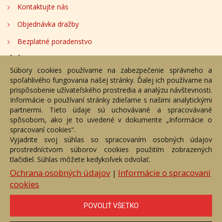
Kontaktujte nás
Objednávka dražby
Bezplatné poradenstvo
Adresa
Súbory cookies používame na zabezpečenie správneho a
spoľahlivého fungovania našej stránky. Ďalej ich používame na
Nižný Hrušov 333, 094 22, Slovenská republika
prispôsobenie užívateľského prostredia a analýzu návštevnosti.
Informácie o používaní stránky zdieľame s našimi analytickými
+421 905 356 921
partnermi. Tieto údaje sú uchovávané a spracovávané
+421 905 959 101
spôsobom, ako je to uvedené v dokumente „Informácie o
dartesro@dartesro.sk
spracovaní cookies“.
Vyjadrite svoj súhlas so spracovaním osobných údajov
prostredníctvom súborov cookies použitím zobrazených
tlačidiel. Súhlas môžete kedykoľvek odvolať.
Hlavná stránka
Aukčný katalóg
Objednávka dražby
Termíny aukcií
Online Aukcia
Ochrana osobných údajov
Informácie o spracovaní
|
cookies
DARTE AUKČNÁ SPOLOČNOSŤ s.r.o. © 2007 - 2026
Akékoľvek používanie obrazových a textových súčastí tejto stránky je
podmienené výslovným súhlasom jej vlastníka. Všetky práva sú
POVOLIŤ VŠETKO
vyhradené.