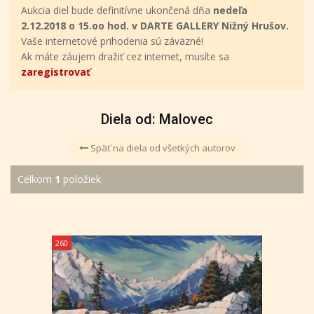
Aukcia diel bude definitívne ukončená dňa
nedeľa
2.12.2018 o 15.oo hod. v DARTE GALLERY Nižný Hrušov.
Vaše internetové prihodenia sú záväzné!
Ak máte záujem dražiť cez internet, musíte sa
zaregistrovať
Diela od: Malovec
Späť na diela od všetkých autorov
Celkom
1
položiek
260