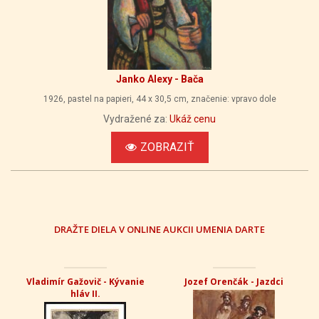
Janko Alexy - Bača
1926, pastel na papieri, 44 x 30,5 cm, značenie: vpravo dole
Vydražené za:
Ukáž cenu
ZOBRAZIŤ
DRAŽTE DIELA V ONLINE AUKCII UMENIA DARTE
Vladimír Gažovič - Kývanie
Jozef Orenčák - Jazdci
hláv II.