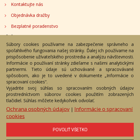
Kontaktujte nás
Objednávka dražby
Bezplatné poradenstvo
Adresa
Súbory cookies používame na zabezpečenie správneho a
spoľahlivého fungovania našej stránky. Ďalej ich používame na
Nižný Hrušov 333, 094 22, Slovenská republika
prispôsobenie užívateľského prostredia a analýzu návštevnosti.
Informácie o používaní stránky zdieľame s našimi analytickými
+421 905 356 921
partnermi. Tieto údaje sú uchovávané a spracovávané
+421 905 959 101
spôsobom, ako je to uvedené v dokumente „Informácie o
dartesro@dartesro.sk
spracovaní cookies“.
Vyjadrite svoj súhlas so spracovaním osobných údajov
prostredníctvom súborov cookies použitím zobrazených
tlačidiel. Súhlas môžete kedykoľvek odvolať.
Hlavná stránka
Aukčný katalóg
Objednávka dražby
Termíny aukcií
Online Aukcia
Ochrana osobných údajov
Informácie o spracovaní
|
cookies
DARTE AUKČNÁ SPOLOČNOSŤ s.r.o. © 2007 - 2026
Akékoľvek používanie obrazových a textových súčastí tejto stránky je
podmienené výslovným súhlasom jej vlastníka. Všetky práva sú
POVOLIŤ VŠETKO
vyhradené.