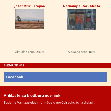
Katarína Zavacká - Paraván
Marián Kusik - Oravský
zámok
Aktuálna cena:
500 €
Aktuálna cena:
330 €
SLEDUJTE NÁS
Facebook
Prihláste sa k odberu noviniek
Budeme Vám zasielať informácie o nových aukciách a dielach.