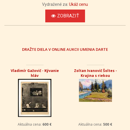
Vydražené za:
Ukáž cenu
ZOBRAZIŤ
DRAŽTE DIELA V ONLINE AUKCII UMENIA DARTE
Eugen Szepesi-Kuszka -
Jozef Zelný - Krajina
Krajina s jazerom
Aktuálna cena:
430 €
Aktuálna cena:
600 €