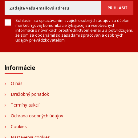
Súhlasím so spracúvaním svojich osobných údajov za účelom
marketingovej komunikácie týkajúcej sa všeobecných
informácií o novinkách prostredníctvom e-mailu a potvrdzujem,
že som sa oboznámil so
zásadami spracovania osobných
údajov
prevádzkovateľom.
Informácie
O nás
Dražobný poriadok
Termíny aukcií
Ochrana osobných údajov
Cookies
Nastavenia cookies