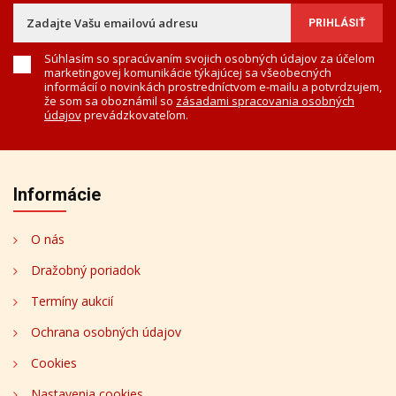
Súhlasím so spracúvaním svojich osobných údajov za účelom
marketingovej komunikácie týkajúcej sa všeobecných
informácií o novinkách prostredníctvom e-mailu a potvrdzujem,
že som sa oboznámil so
zásadami spracovania osobných
údajov
prevádzkovateľom.
Informácie
O nás
Dražobný poriadok
Termíny aukcií
Ochrana osobných údajov
Cookies
Nastavenia cookies