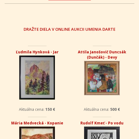
DRAŽTE DIELA V ONLINE AUKCII UMENIA DARTE
Ľudmila Hynková - Jar
Attila Janošovič Duncsák
(Dunčák) - Devy
Aktuálna cena:
150 €
Aktuálna cena:
500 €
Mária Medvecká - Kopanie
Rudolf Kmeť - Po vodu