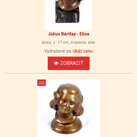
Július Bártfay - Elise
bronz, v - 17 cm, značenie: dole
Vydražené za:
Ukáž cenu
ZOBRAZIŤ
220