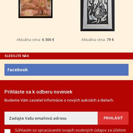
Aktuálna cena:
6 300 €
Aktuálna cena:
79 €
SLEDUJTE NÁS
Facebook
Prihláste sa k odberu noviniek
Budeme Vám zasielať informácie o nových aukciách a dielach.
Súhlasím so spracúvaním svojich osobných údajov za účelom