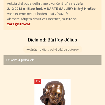
Aukcia diel bude definitívne ukončená dňa
nedeľa
2.12.2018 o 15.oo hod. v DARTE GALLERY Nižný Hrušov.
Vaše internetové prihodenia sú záväzné!
Ak máte záujem dražiť cez internet, musíte sa
zaregistrovať
Diela od: Bártfay Július
Späť na diela od všetkých autorov
Celkom
4
položiek
219