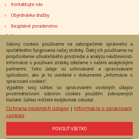
Kontaktujte nás
Objednávka dražby
Bezplatné poradenstvo
Adresa
Súbory cookies používame na zabezpečenie správneho a
spoľahlivého fungovania našej stránky. Ďalej ich používame na
Nižný Hrušov 333, 094 22, Slovenská republika
prispôsobenie užívateľského prostredia a analýzu návštevnosti.
Informácie o používaní stránky zdieľame s našimi analytickými
+421 905 356 921
partnermi. Tieto údaje sú uchovávané a spracovávané
+421 905 959 101
spôsobom, ako je to uvedené v dokumente „Informácie o
dartesro@dartesro.sk
spracovaní cookies“.
Vyjadrite svoj súhlas so spracovaním osobných údajov
prostredníctvom súborov cookies použitím zobrazených
tlačidiel. Súhlas môžete kedykoľvek odvolať.
Hlavná stránka
Aukčný katalóg
Objednávka dražby
Termíny aukcií
Online Aukcia
Ochrana osobných údajov
Informácie o spracovaní
|
cookies
DARTE AUKČNÁ SPOLOČNOSŤ s.r.o. © 2007 - 2026
Akékoľvek používanie obrazových a textových súčastí tejto stránky je
podmienené výslovným súhlasom jej vlastníka. Všetky práva sú
POVOLIŤ VŠETKO
vyhradené.