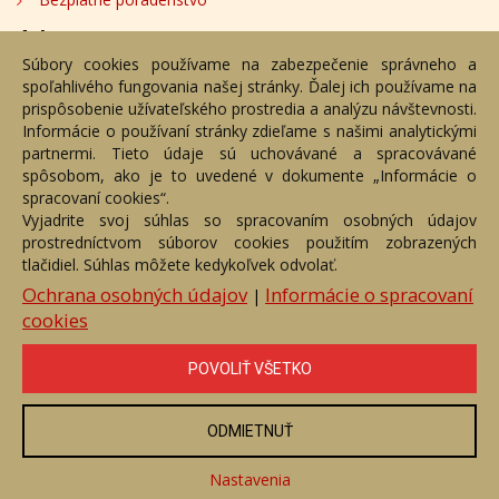
Adresa
Súbory cookies používame na zabezpečenie správneho a
spoľahlivého fungovania našej stránky. Ďalej ich používame na
Nižný Hrušov 333, 094 22, Slovenská republika
prispôsobenie užívateľského prostredia a analýzu návštevnosti.
Informácie o používaní stránky zdieľame s našimi analytickými
+421 905 356 921
partnermi. Tieto údaje sú uchovávané a spracovávané
+421 905 959 101
spôsobom, ako je to uvedené v dokumente „Informácie o
dartesro@dartesro.sk
spracovaní cookies“.
Vyjadrite svoj súhlas so spracovaním osobných údajov
prostredníctvom súborov cookies použitím zobrazených
tlačidiel. Súhlas môžete kedykoľvek odvolať.
Hlavná stránka
Aukčný katalóg
Objednávka dražby
Termíny aukcií
Online Aukcia
Ochrana osobných údajov
Informácie o spracovaní
|
cookies
DARTE AUKČNÁ SPOLOČNOSŤ s.r.o. © 2007 - 2026
Akékoľvek používanie obrazových a textových súčastí tejto stránky je
podmienené výslovným súhlasom jej vlastníka. Všetky práva sú
POVOLIŤ VŠETKO
vyhradené.
ODMIETNUŤ
Nastavenia