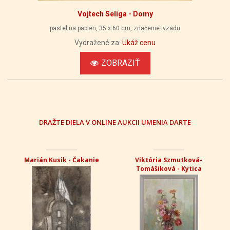
Vojtech Seliga - Domy
pastel na papieri, 35 x 60 cm, značenie: vzadu
Vydražené za:
Ukáž cenu
ZOBRAZIŤ
DRAŽTE DIELA V ONLINE AUKCII UMENIA DARTE
Marián Kusik - Čakanie
Viktória Szmutková-
Tomášiková - Kytica