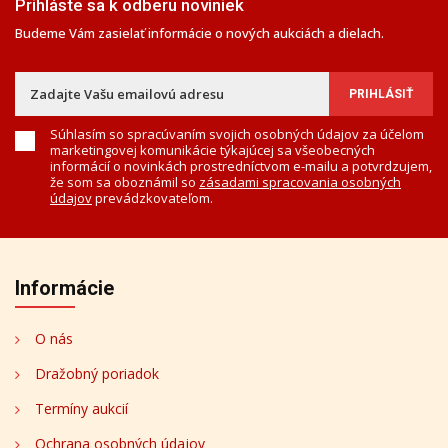
Prihláste sa k odberu noviniek
Budeme Vám zasielať informácie o nových aukciách a dielach.
Súhlasím so spracúvaním svojich osobných údajov za účelom
marketingovej komunikácie týkajúcej sa všeobecných
informácií o novinkách prostredníctvom e-mailu a potvrdzujem,
že som sa oboznámil so
zásadami spracovania osobných
údajov
prevádzkovateľom.
Informácie
O nás
Dražobný poriadok
Termíny aukcií
Ochrana osobných údajov