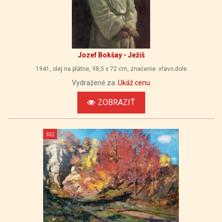
Jozef Bokšay - Ježiš
1941, olej na plátne, 98,5 x 72 cm, značenie: vľavo dole
Vydražené za:
Ukáž cenu
ZOBRAZIŤ
102