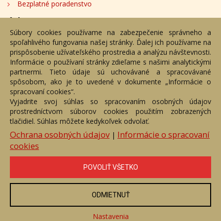
Bezplatné poradenstvo
Adresa
Súbory cookies používame na zabezpečenie správneho a
spoľahlivého fungovania našej stránky. Ďalej ich používame na
Nižný Hrušov 333, 094 22, Slovenská republika
prispôsobenie užívateľského prostredia a analýzu návštevnosti.
Informácie o používaní stránky zdieľame s našimi analytickými
+421 905 356 921
partnermi. Tieto údaje sú uchovávané a spracovávané
+421 905 959 101
spôsobom, ako je to uvedené v dokumente „Informácie o
dartesro@dartesro.sk
spracovaní cookies“.
Vyjadrite svoj súhlas so spracovaním osobných údajov
prostredníctvom súborov cookies použitím zobrazených
tlačidiel. Súhlas môžete kedykoľvek odvolať.
Hlavná stránka
Aukčný katalóg
Objednávka dražby
Termíny aukcií
Online Aukcia
Ochrana osobných údajov
Informácie o spracovaní
|
cookies
DARTE AUKČNÁ SPOLOČNOSŤ s.r.o. © 2007 - 2026
Akékoľvek používanie obrazových a textových súčastí tejto stránky je
podmienené výslovným súhlasom jej vlastníka. Všetky práva sú
POVOLIŤ VŠETKO
vyhradené.
ODMIETNUŤ
Nastavenia