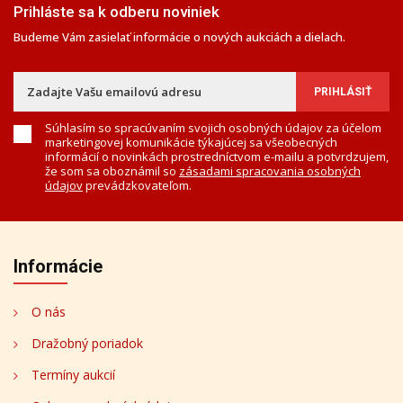
Prihláste sa k odberu noviniek
Budeme Vám zasielať informácie o nových aukciách a dielach.
Súhlasím so spracúvaním svojich osobných údajov za účelom
marketingovej komunikácie týkajúcej sa všeobecných
informácií o novinkách prostredníctvom e-mailu a potvrdzujem,
že som sa oboznámil so
zásadami spracovania osobných
údajov
prevádzkovateľom.
Informácie
O nás
Dražobný poriadok
Termíny aukcií