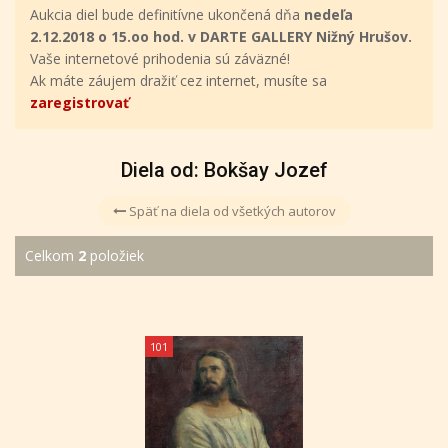
Aukcia diel bude definitívne ukončená dňa
nedeľa
2.12.2018 o 15.oo hod. v DARTE GALLERY Nižný Hrušov.
Vaše internetové prihodenia sú záväzné!
Ak máte záujem dražiť cez internet, musíte sa
zaregistrovať
Diela od: Bokšay Jozef
Späť na diela od všetkých autorov
Celkom
2
položiek
101