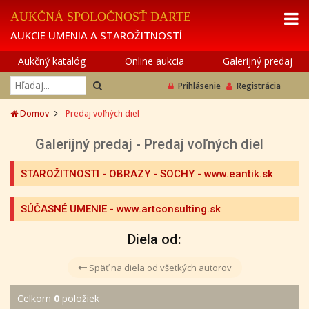
AUKČNÁ SPOLOČNOSŤ DARTE
AUKCIE UMENIA A STAROŽITNOSTÍ
Aukčný katalóg
Online aukcia
Galerijný predaj
Prihlásenie
Registrácia
Domov
Predaj voľných diel
Galerijný predaj - Predaj voľných diel
STAROŽITNOSTI - OBRAZY - SOCHY
- www.eantik.sk
SÚČASNÉ UMENIE
- www.artconsulting.sk
Diela od:
Späť na diela od všetkých autorov
Celkom
0
položiek