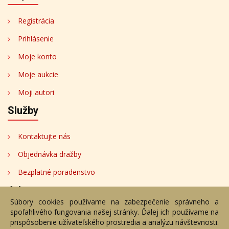
Registrácia
Prihlásenie
Moje konto
Moje aukcie
Moji autori
Služby
Kontaktujte nás
Objednávka dražby
Bezplatné poradenstvo
Adresa
Súbory cookies používame na zabezpečenie správneho a
spoľahlivého fungovania našej stránky. Ďalej ich používame na
Nižný Hrušov 333, 094 22, Slovenská republika
prispôsobenie užívateľského prostredia a analýzu návštevnosti.