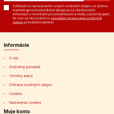
Súhlasím so spracúvaním svojich osobných údajov za účelom
marketingovej komunikácie týkajúcej sa všeobecných
informácií o novinkách prostredníctvom e-mailu a potvrdzujem,
že som sa oboznámil so
zásadami spracovania osobných
údajov
prevádzkovateľom.
Informácie
O nás
Dražobný poriadok
Termíny aukcií
Ochrana osobných údajov
Cookies
Nastavenia cookies
Moje konto