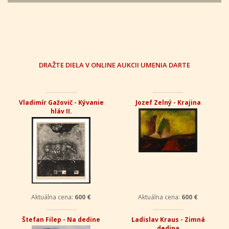
DRAŽTE DIELA V ONLINE AUKCII UMENIA DARTE
Vladimír Gažovič - Kývanie
Jozef Zelný - Krajina
hláv II.
Aktuálna cena:
600 €
Aktuálna cena:
600 €
Štefan Filep - Na dedine
Ladislav Kraus - Zimná
dedina