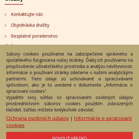
Kontaktujte nás
Objednávka dražby
Bezplatné poradenstvo
Adresa
Súbory cookies používame na zabezpečenie správneho a
spoľahlivého fungovania našej stránky. Ďalej ich používame na
Nižný Hrušov 333, 094 22, Slovenská republika
prispôsobenie užívateľského prostredia a analýzu návštevnosti.
Informácie o používaní stránky zdieľame s našimi analytickými
+421 905 356 921
partnermi. Tieto údaje sú uchovávané a spracovávané
+421 905 959 101
spôsobom, ako je to uvedené v dokumente „Informácie o
dartesro@dartesro.sk
spracovaní cookies“.
Vyjadrite svoj súhlas so spracovaním osobných údajov
prostredníctvom súborov cookies použitím zobrazených
tlačidiel. Súhlas môžete kedykoľvek odvolať.
Hlavná stránka
Aukčný katalóg
Objednávka dražby
Termíny aukcií
Online Aukcia
Ochrana osobných údajov
Informácie o spracovaní
|
cookies
DARTE AUKČNÁ SPOLOČNOSŤ s.r.o. © 2007 - 2026
Akékoľvek používanie obrazových a textových súčastí tejto stránky je
podmienené výslovným súhlasom jej vlastníka. Všetky práva sú
POVOLIŤ VŠETKO