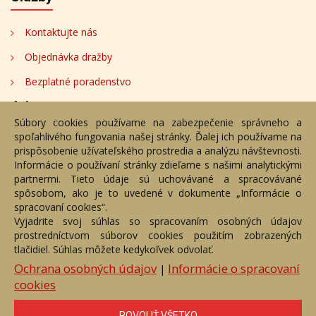
Kontaktujte nás
Objednávka dražby
Bezplatné poradenstvo
Adresa
Súbory cookies používame na zabezpečenie správneho a
spoľahlivého fungovania našej stránky. Ďalej ich používame na
Nižný Hrušov 333, 094 22, Slovenská republika
prispôsobenie užívateľského prostredia a analýzu návštevnosti.
Informácie o používaní stránky zdieľame s našimi analytickými
+421 905 356 921
partnermi. Tieto údaje sú uchovávané a spracovávané
+421 905 959 101
spôsobom, ako je to uvedené v dokumente „Informácie o
dartesro@dartesro.sk
spracovaní cookies“.
Vyjadrite svoj súhlas so spracovaním osobných údajov
prostredníctvom súborov cookies použitím zobrazených
tlačidiel. Súhlas môžete kedykoľvek odvolať.
Hlavná stránka
Aukčný katalóg
Objednávka dražby
Termíny aukcií
Online Aukcia
Ochrana osobných údajov
Informácie o spracovaní
|
cookies
DARTE AUKČNÁ SPOLOČNOSŤ s.r.o. © 2007 - 2026
Akékoľvek používanie obrazových a textových súčastí tejto stránky je
podmienené výslovným súhlasom jej vlastníka. Všetky práva sú
POVOLIŤ VŠETKO