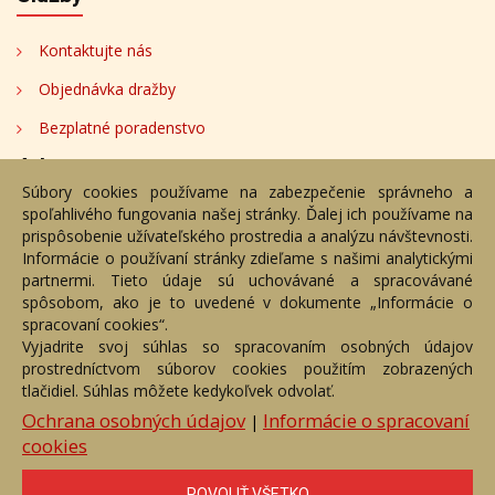
Kontaktujte nás
Objednávka dražby
Bezplatné poradenstvo
Adresa
Súbory cookies používame na zabezpečenie správneho a
spoľahlivého fungovania našej stránky. Ďalej ich používame na
Nižný Hrušov 333, 094 22, Slovenská republika
prispôsobenie užívateľského prostredia a analýzu návštevnosti.
Informácie o používaní stránky zdieľame s našimi analytickými
+421 905 356 921
partnermi. Tieto údaje sú uchovávané a spracovávané
+421 905 959 101
spôsobom, ako je to uvedené v dokumente „Informácie o
dartesro@dartesro.sk
spracovaní cookies“.
Vyjadrite svoj súhlas so spracovaním osobných údajov
prostredníctvom súborov cookies použitím zobrazených
tlačidiel. Súhlas môžete kedykoľvek odvolať.
Hlavná stránka
Aukčný katalóg
Objednávka dražby
Termíny aukcií
Online Aukcia
Ochrana osobných údajov
Informácie o spracovaní
|
cookies
DARTE AUKČNÁ SPOLOČNOSŤ s.r.o. © 2007 - 2026
Akékoľvek používanie obrazových a textových súčastí tejto stránky je
podmienené výslovným súhlasom jej vlastníka. Všetky práva sú
POVOLIŤ VŠETKO