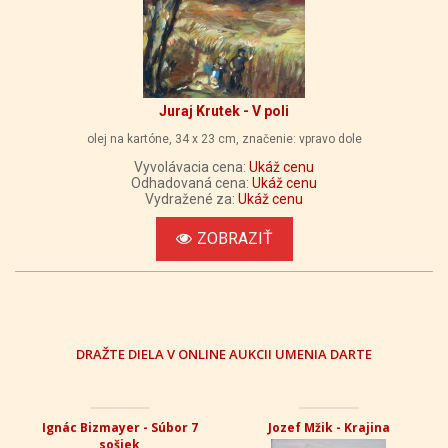
Juraj Krutek - V poli
olej na kartóne, 34 x 23 cm, značenie: vpravo dole
Vyvolávacia cena:
Ukáž cenu
Odhadovaná cena:
Ukáž cenu
Vydražené za:
Ukáž cenu
ZOBRAZIŤ
DRAŽTE DIELA V ONLINE AUKCII UMENIA DARTE
Ignác Bizmayer - Súbor 7
Jozef Mžik - Krajina
sošiek