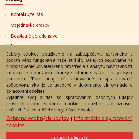
Kontaktujte nás
Objednávka dražby
Bezplatné poradenstvo
Adresa
Súbory cookies používame na zabezpečenie správneho a
spoľahlivého fungovania našej stránky. Ďalej ich používame na
Nižný Hrušov 333, 094 22, Slovenská republika
prispôsobenie užívateľského prostredia a analýzu návštevnosti.
Informácie o používaní stránky zdieľame s našimi analytickými
+421 905 356 921
partnermi. Tieto údaje sú uchovávané a spracovávané
+421 905 959 101
spôsobom, ako je to uvedené v dokumente „Informácie o
dartesro@dartesro.sk
spracovaní cookies“.
Vyjadrite svoj súhlas so spracovaním osobných údajov
prostredníctvom súborov cookies použitím zobrazených
tlačidiel. Súhlas môžete kedykoľvek odvolať.
Hlavná stránka
Aukčný katalóg
Objednávka dražby
Termíny aukcií
Online Aukcia
Ochrana osobných údajov
Informácie o spracovaní
|
cookies
DARTE AUKČNÁ SPOLOČNOSŤ s.r.o. © 2007 - 2026
Akékoľvek používanie obrazových a textových súčastí tejto stránky je
podmienené výslovným súhlasom jej vlastníka. Všetky práva sú
POVOLIŤ VŠETKO