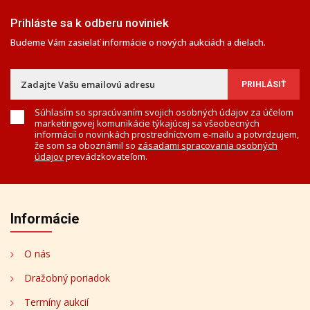
Prihláste sa k odberu noviniek
Budeme Vám zasielať informácie o nových aukciách a dielach.
Súhlasím so spracúvaním svojich osobných údajov za účelom
marketingovej komunikácie týkajúcej sa všeobecných
informácií o novinkách prostredníctvom e-mailu a potvrdzujem,
že som sa oboznámil so
zásadami spracovania osobných
údajov
prevádzkovateľom.
Informácie
O nás
Dražobný poriadok
Termíny aukcií