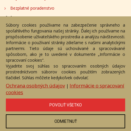
Bezplatné poradenstvo
Adresa
Súbory cookies používame na zabezpečenie správneho a
spoľahlivého fungovania našej stránky. Ďalej ich používame na
Nižný Hrušov 333, 094 22, Slovenská republika
prispôsobenie užívateľského prostredia a analýzu návštevnosti.
Informácie o používaní stránky zdieľame s našimi analytickými
+421 905 356 921
partnermi. Tieto údaje sú uchovávané a spracovávané
+421 905 959 101
spôsobom, ako je to uvedené v dokumente „Informácie o
dartesro@dartesro.sk
spracovaní cookies“.
Vyjadrite svoj súhlas so spracovaním osobných údajov
prostredníctvom súborov cookies použitím zobrazených
tlačidiel. Súhlas môžete kedykoľvek odvolať.
Hlavná stránka
Aukčný katalóg
Objednávka dražby
Termíny aukcií
Online Aukcia
Ochrana osobných údajov
Informácie o spracovaní
|
cookies
DARTE AUKČNÁ SPOLOČNOSŤ s.r.o. © 2007 - 2026
Akékoľvek používanie obrazových a textových súčastí tejto stránky je
podmienené výslovným súhlasom jej vlastníka. Všetky práva sú
POVOLIŤ VŠETKO
vyhradené.
ODMIETNUŤ