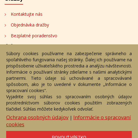
Kontaktujte nás
Objednávka dražby
Bezplatné poradenstvo
Adresa
Súbory cookies používame na zabezpečenie správneho a
spoľahlivého fungovania našej stránky. Ďalej ich používame na
Nižný Hrušov 333, 094 22, Slovenská republika
prispôsobenie užívateľského prostredia a analýzu návštevnosti.
Informácie o používaní stránky zdieľame s našimi analytickými
+421 905 356 921
partnermi. Tieto údaje sú uchovávané a spracovávané
+421 905 959 101
spôsobom, ako je to uvedené v dokumente „Informácie o
dartesro@dartesro.sk
spracovaní cookies“.
Vyjadrite svoj súhlas so spracovaním osobných údajov
prostredníctvom súborov cookies použitím zobrazených
tlačidiel. Súhlas môžete kedykoľvek odvolať.
Hlavná stránka
Aukčný katalóg
Objednávka dražby
Termíny aukcií
Online Aukcia
Ochrana osobných údajov
Informácie o spracovaní
|
cookies
DARTE AUKČNÁ SPOLOČNOSŤ s.r.o. © 2007 - 2026
Akékoľvek používanie obrazových a textových súčastí tejto stránky je
podmienené výslovným súhlasom jej vlastníka. Všetky práva sú
POVOLIŤ VŠETKO