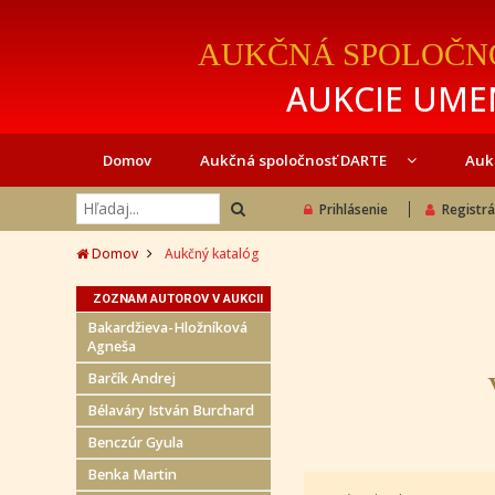
AUKČNÁ SPOLOČN
AUKCIE UMEN
Domov
Aukčná spoločnosť DARTE
Auk
Prihlásenie
Registrá
Domov
Aukčný katalóg
ZOZNAM AUTOROV V AUKCII
Bakardžieva-Hložníková
Agneša
Barčík Andrej
Bélaváry István Burchard
Benczúr Gyula
Benka Martin