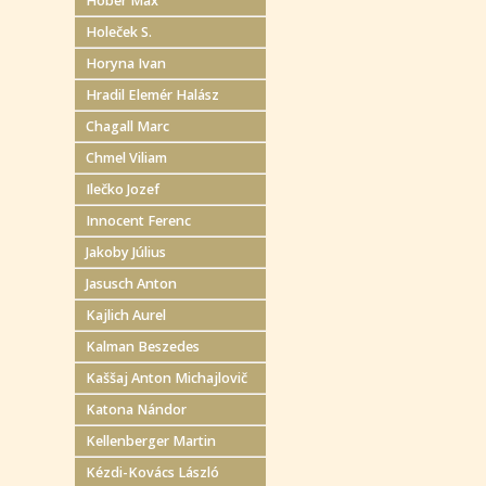
Höber Max
Holeček S.
Horyna Ivan
Hradil Elemér Halász
Chagall Marc
Chmel Viliam
Ilečko Jozef
Innocent Ferenc
Jakoby Július
Jasusch Anton
Kajlich Aurel
Kalman Beszedes
Kaššaj Anton Michajlovič
Katona Nándor
Kellenberger Martin
Kézdi-Kovács László