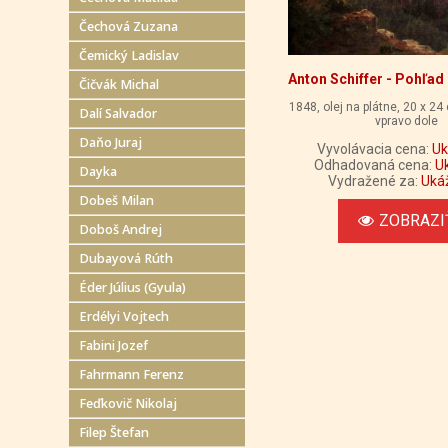
Čechová Zuzana
Čemický Ladislav
Anton Schiffer - Pohľad
Čičvák Michal
1848, olej na plátne, 20 x 24
Dalí Salvador
vpravo dole
Daňo Juraj
Vyvolávacia cena:
Uk
Odhadovaná cena:
U
Dayka
Vydražené za:
Uká
Dobeš Milan
ZOBRAZI
Doboš Andrej
Dubayová Rúth
Éder Július (Gyula)
Erdélyi Vojtech
Fabini Jozef
Fahrmann Ferenz
Feďkovič Nikolaj
Filep Štefan