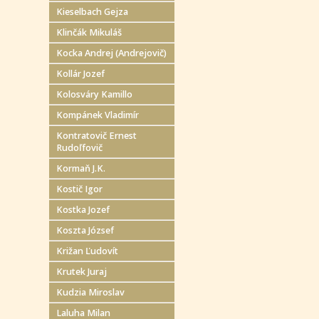
Kieselbach Gejza
Klinčák Mikuláš
Kocka Andrej (Andrejovič)
Kollár Jozef
Kolosváry Kamillo
Kompánek Vladimír
Kontratovič Ernest
Rudoľfovič
Kormaň J.K.
Kostič Igor
Kostka Jozef
Koszta József
Križan Ľudovít
Krutek Juraj
Kudzia Miroslav
Laluha Milan