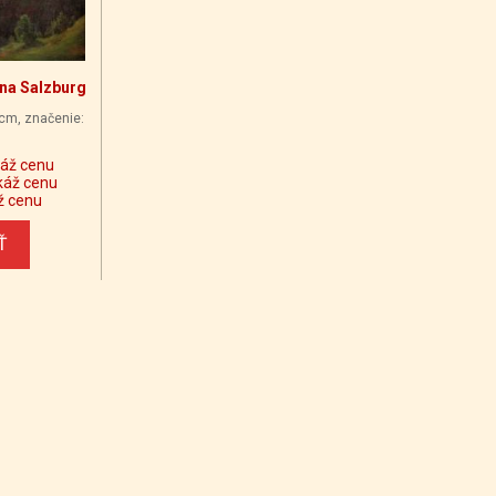
 na Salzburg
 cm, značenie:
áž cenu
káž cenu
ž cenu
Ť