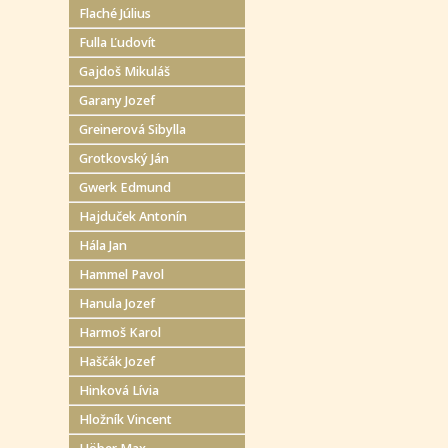
Flaché Július
Fulla Ľudovít
Gajdoš Mikuláš
Garany Jozef
Greinerová Sibylla
Grotkovský Ján
Gwerk Edmund
Hajduček Antonín
Hála Jan
Hammel Pavol
Hanula Jozef
Harmoš Karol
Haščák Jozef
Hinková Lívia
Hložník Vincent