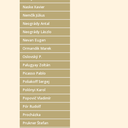
Naske Xavier
Nemčík Július
Neogrády Antal
Neogrády Lászlo
Nevan Eugen
Ormandik Marek
Oslovský P.
Palugyay Zoltán
Picasso Pablo
Poliakoff Sergej
Polónyi Karol
Popovič Vladimír
Pór Rudolf
Procházka
Prukner Štefan