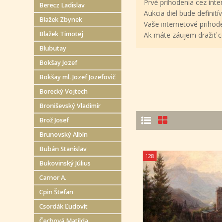
Prvé prihodenia cez in
Berecz Ladislav
Aukcia diel bude defini
Blažek Zbynek
Vaše internetové prihod
Blažek Timotej
Ak máte záujem dražiť c
Blubutay
Bokšay Jozef
Bokšay ml. Jozef Jozefovič
Borecký Vojtech
Broniševský Vladimír
Brož Josef
Brunovský Albín
Bubán Stanislav
128
Bukovinský Július
Carnor A.
Cpin Štefan
Csordák Ľudovít
Čechová Matilda