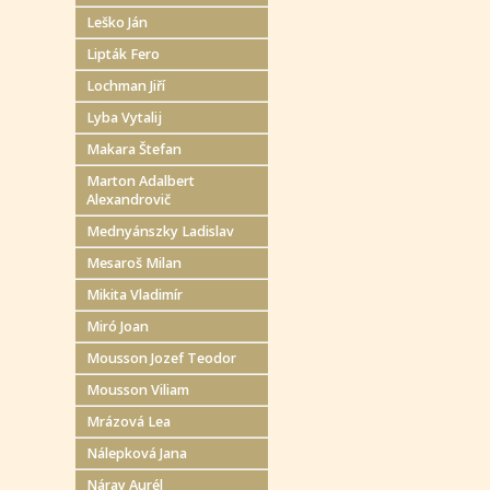
Leško Ján
Lipták Fero
Lochman Jiří
Lyba Vytalij
Makara Štefan
Marton Adalbert
Alexandrovič
Mednyánszky Ladislav
Mesaroš Milan
Mikita Vladimír
Miró Joan
Mousson Jozef Teodor
Mousson Viliam
Mrázová Lea
Nálepková Jana
Náray Aurél