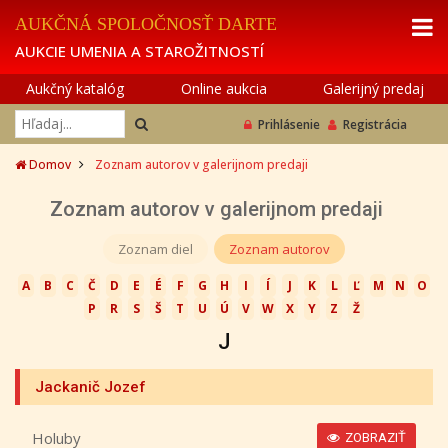
AUKČNÁ SPOLOČNOSŤ DARTE
AUKCIE UMENIA A STAROŽITNOSTÍ
Aukčný katalóg
Online aukcia
Galerijný predaj
Prihlásenie
Registrácia
Domov
Zoznam autorov v galerijnom predaji
Zoznam autorov v galerijnom predaji
Zoznam diel
Zoznam autorov
A
B
C
Č
D
E
É
F
G
H
I
Í
J
K
L
Ľ
M
N
O
P
R
S
Š
T
U
Ú
V
W
X
Y
Z
Ž
J
Jackanič Jozef
Holuby
ZOBRAZIŤ