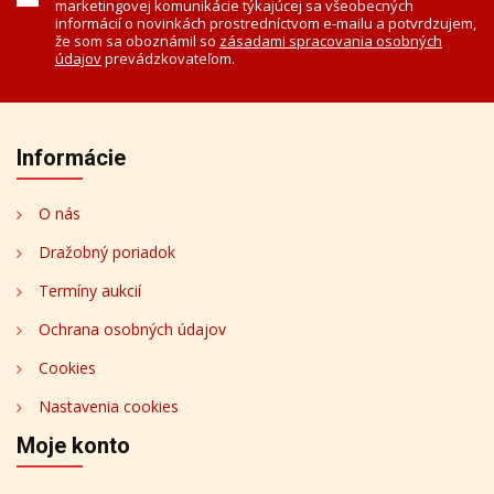
marketingovej komunikácie týkajúcej sa všeobecných
informácií o novinkách prostredníctvom e-mailu a potvrdzujem,
že som sa oboznámil so
zásadami spracovania osobných
údajov
prevádzkovateľom.
Informácie
O nás
Dražobný poriadok
Termíny aukcií
Ochrana osobných údajov
Cookies
Nastavenia cookies
Moje konto