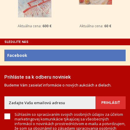
Aktuálna cena:
600 €
Aktuálna cena:
60 €
SLEDUJTE NÁS
Facebook
Prihláste sa k odberu noviniek
Budeme Vám zasielať informácie o nových aukciách a dielach.
Súhlasím so spracúvaním svojich osobných údajov za účelom
marketingovej komunikácie týkajúcej sa všeobecných
informácií o novinkách prostredníctvom e-mailu a potvrdzujem,
že som sa oboznámil so
zásadami spracovania osobných