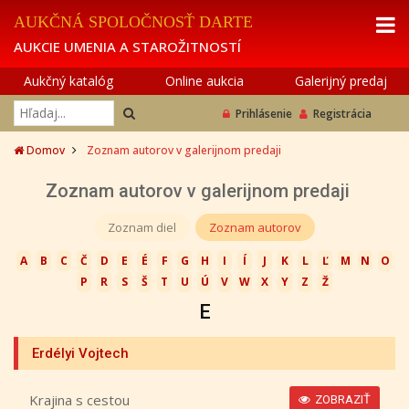
AUKČNÁ SPOLOČNOSŤ DARTE
AUKCIE UMENIA A STAROŽITNOSTÍ
Aukčný katalóg
Online aukcia
Galerijný predaj
Prihlásenie
Registrácia
Domov
Zoznam autorov v galerijnom predaji
Zoznam autorov v galerijnom predaji
Zoznam diel
Zoznam autorov
A
B
C
Č
D
E
É
F
G
H
I
Í
J
K
L
Ľ
M
N
O
P
R
S
Š
T
U
Ú
V
W
X
Y
Z
Ž
E
Erdélyi Vojtech
Krajina s cestou
ZOBRAZIŤ