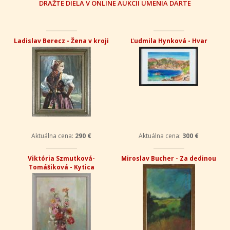
DRAŽTE DIELA V ONLINE AUKCII UMENIA DARTE
Ladislav Berecz - Žena v kroji
Ľudmila Hynková - Hvar
Aktuálna cena:
290 €
Aktuálna cena:
300 €
Viktória Szmutková-
Miroslav Bucher - Za dedinou
Tomášiková - Kytica