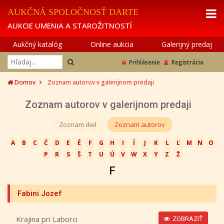
AUKČNÁ SPOLOČNOSŤ DARTE
AUKCIE UMENIA A STAROŽITNOSTÍ
Aukčný katalóg
Online aukcia
Galerijný predaj
Prihlásenie
Registrácia
Domov
Zoznam autorov v galerijnom predaji
Zoznam autorov v galerijnom predaji
Zoznam diel
Zoznam autorov
A
B
C
Č
D
E
É
F
G
H
I
Í
J
K
L
Ľ
M
N
O
P
R
S
Š
T
U
Ú
V
W
X
Y
Z
Ž
F
Fabini Jozef
Krajina pri Laborci
ZOBRAZIŤ