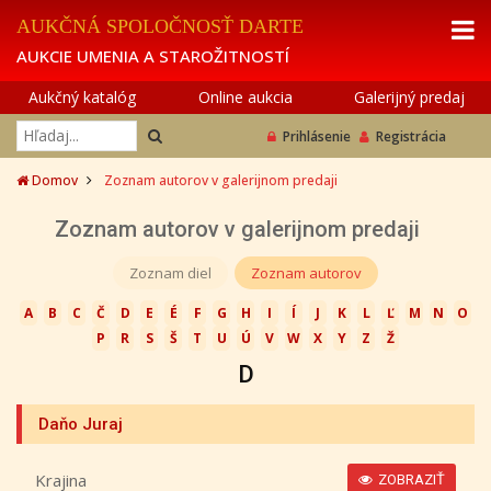
AUKČNÁ SPOLOČNOSŤ DARTE
AUKCIE UMENIA A STAROŽITNOSTÍ
Aukčný katalóg
Online aukcia
Galerijný predaj
Prihlásenie
Registrácia
Domov
Zoznam autorov v galerijnom predaji
Zoznam autorov v galerijnom predaji
Zoznam diel
Zoznam autorov
A
B
C
Č
D
E
É
F
G
H
I
Í
J
K
L
Ľ
M
N
O
P
R
S
Š
T
U
Ú
V
W
X
Y
Z
Ž
D
Daňo Juraj
Krajina
ZOBRAZIŤ