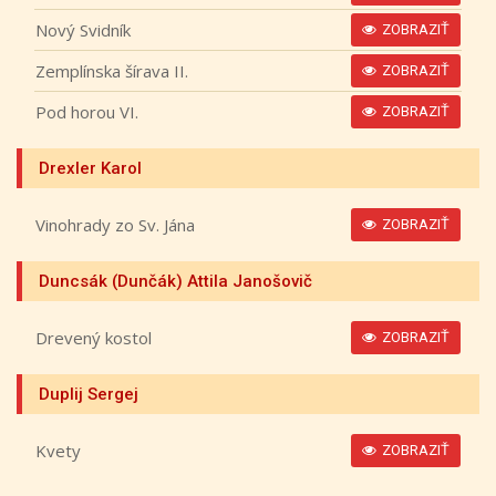
Nový Svidník
ZOBRAZIŤ
Zemplínska šírava II.
ZOBRAZIŤ
Pod horou VI.
ZOBRAZIŤ
Drexler Karol
Vinohrady zo Sv. Jána
ZOBRAZIŤ
Duncsák (Dunčák) Attila Janošovič
Drevený kostol
ZOBRAZIŤ
Duplij Sergej
Kvety
ZOBRAZIŤ