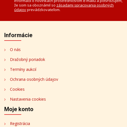
informácií o novinkách prostredníctvom e-mailu a potvrdzujem,
že som sa oboznámil so
zásadami spracovania osobných
údajov
prevádzkovateľom.
Informácie
O nás
Dražobný poriadok
Termíny aukcií
Ochrana osobných údajov
Cookies
Nastavenia cookies
Moje konto
Registrácia