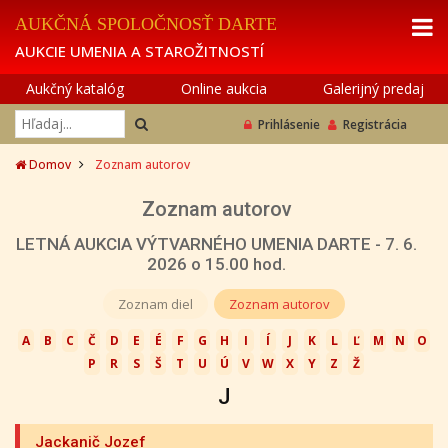
AUKČNÁ SPOLOČNOSŤ DARTE
AUKCIE UMENIA A STAROŽITNOSTÍ
Aukčný katalóg
Online aukcia
Galerijný predaj
Prihlásenie
Registrácia
Domov
Zoznam autorov
Zoznam autorov
LETNÁ AUKCIA VÝTVARNÉHO UMENIA DARTE - 7. 6.
2026 o 15.00 hod.
Zoznam diel
Zoznam autorov
A
B
C
Č
D
E
É
F
G
H
I
Í
J
K
L
Ľ
M
N
O
P
R
S
Š
T
U
Ú
V
W
X
Y
Z
Ž
J
Jackanič Jozef