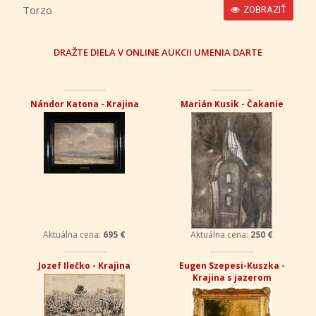
Torzo
ZOBRAZIŤ
DRAŽTE DIELA V ONLINE AUKCII UMENIA DARTE
Nándor Katona - Krajina
Marián Kusik - Čakanie
Aktuálna cena:
695 €
Aktuálna cena:
250 €
Jozef Ilečko - Krajina
Eugen Szepesi-Kuszka -
Krajina s jazerom