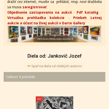
dražiť cez internet, musíte sa prihlásiť, resp. noví dražitelia
sa musia
zaregistrovať
.
Objednanie zastupovania na aukcii
-
Pdf katalóg
-
Virtuálna prehliadka kolekcie
-
Priebeh Letnej
aukcie a účasť na živej aukcii v Darte Gallery
Diela od: Jankovič Jozef
Späť na diela od všetkých autorov
Celkom
1
položiek
107