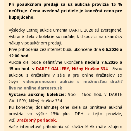
Pri poaukčnom predaji sa už aukčná provízia 15 %
neúčtuje. Cena uvedená pri diele je konečná cena pre
kupujúceho.
Výsledky Letnej aukcie umenia DARTE 2026 sú zverejnené.
Vybrané diela z kolekcie sú naďalej k dispozícii na okamžitý
nákup v poaukčnom predaji.
Prvé prihodenia cez internet budú ukončené dňa
6.6.2026 o
12:00 hod.
Aukcia diel bude definitívne ukončená
nedeľu 7.6.2026 o
15.oo hod. v
DARTE GALLERY, Nižný Hrušov 334
- živou
aukciou s dražiteľmi v sále a pre online dražiteľov
so
živým
videoprenosom aukcie s možnosťou dražiť
live na online.dartesro.sk
Výstava aukčnej kolekcie:
9oo - 16oo hod. v DARTE
GALLERY, Nižný Hrušov 334
Ku konečnej dosiahnutej cene diela sa prirátava aukčná
provízia vo výške 15% plus DPH z tejto provízie,
viď.
Dražobný poriadok.
Vaše internetové prihodenia sú záväzné! Ak máte záujem