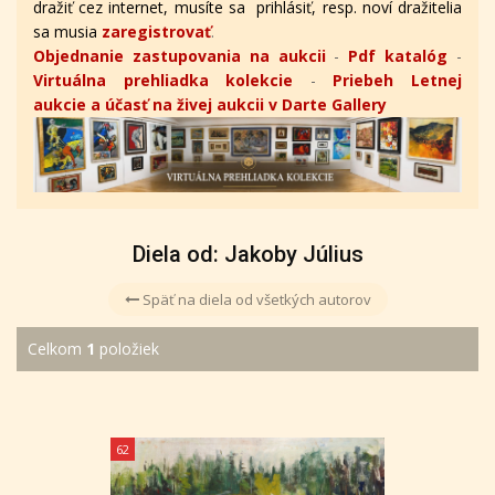
dražiť cez internet, musíte sa prihlásiť, resp. noví dražitelia
sa musia
zaregistrovať
.
Objednanie zastupovania na aukcii
-
Pdf katalóg
-
Virtuálna prehliadka kolekcie
-
Priebeh Letnej
aukcie a účasť na živej aukcii v Darte Gallery
Diela od: Jakoby Július
Späť na diela od všetkých autorov
Celkom
1
položiek
62