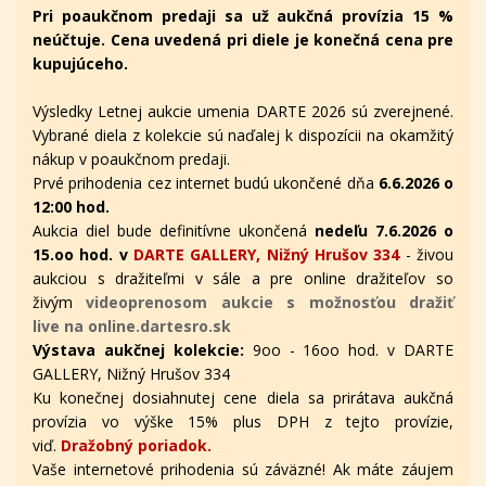
Pri poaukčnom predaji sa už aukčná provízia 15 %
neúčtuje. Cena uvedená pri diele je konečná cena pre
kupujúceho.
Výsledky Letnej aukcie umenia DARTE 2026 sú zverejnené.
Vybrané diela z kolekcie sú naďalej k dispozícii na okamžitý
nákup v poaukčnom predaji.
Prvé prihodenia cez internet budú ukončené dňa
6.6.2026 o
12:00 hod.
Aukcia diel bude definitívne ukončená
nedeľu 7.6.2026 o
15.oo hod. v
DARTE GALLERY, Nižný Hrušov 334
- živou
aukciou s dražiteľmi v sále a pre online dražiteľov
so
živým
videoprenosom aukcie s možnosťou dražiť
live na online.dartesro.sk
Výstava aukčnej kolekcie:
9oo - 16oo hod. v DARTE
GALLERY, Nižný Hrušov 334
Ku konečnej dosiahnutej cene diela sa prirátava aukčná
provízia vo výške 15% plus DPH z tejto provízie,
viď.
Dražobný poriadok.
Vaše internetové prihodenia sú záväzné! Ak máte záujem