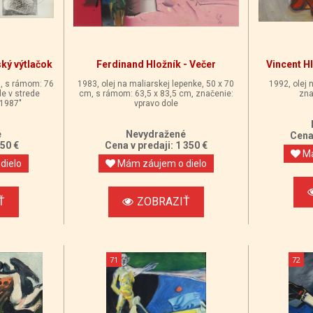
ský výtlačok
Ferdinand Hložník - Večer
Vincent Hl
cm, s rámom: 76
1983, olej na maliarskej lepenke, 50 x 70
1992, olej 
le v strede
cm, s rámom: 63,5 x 83,5 cm, značenie:
zna
 1987"
vpravo dole
é
Nevydražené
Cena 
550 €
Cena v predaji: 1 350 €
Má
dielo
Mám záujem o dielo
Ť
ZOBRAZIŤ
71
72