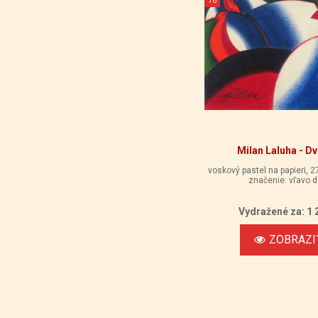
Milan Laluha - Dv
voskový pastel na papieri, 2
značenie: vľavo d
Vydražené za: 1 
ZOBRAZI