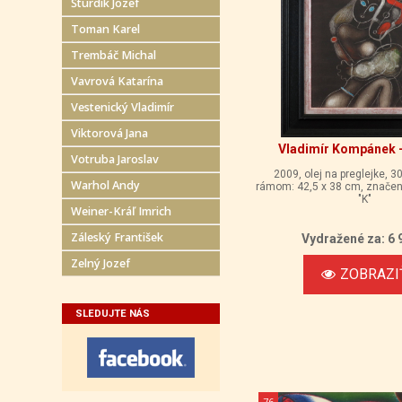
Šturdík Jozef
Toman Karel
Trembáč Michal
Vavrová Katarína
Vestenický Vladimír
Viktorová Jana
Vladimír Kompánek -
Votruba Jaroslav
2009, olej na preglejke, 3
Warhol Andy
rámom: 42,5 x 38 cm, značeni
"K"
Weiner-Kráľ Imrich
Záleský František
Vydražené za: 6 
Zelný Jozef
ZOBRAZI
SLEDUJTE NÁS
76