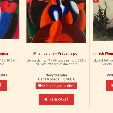
ojica
Milan Laluha - Práca na poli
Imrich Wein
7,5 x 39,5 cm,
olej na plátne, 47 x 60 cm, s rámom: 59,5 x
okolo 1960, ce
ole
73,5 cm, značenie: vľavo hore
21 cm, 
200 €
Nevydražené
Vyd
Cena v predaji: 8 900 €
Ť
Mám záujem o dielo
ZOBRAZIŤ