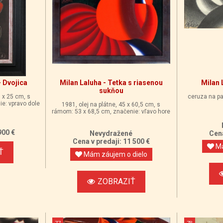
 Dvojica
Milan Laluha - Tetka s riasenou
Milan 
sukňou
0 x 25 cm, s
ceruza na pa
e: vpravo dole
1981, olej na plátne, 45 x 60,5 cm, s
rámom: 53 x 68,5 cm, značenie: vľavo hore
900 €
Nevydražené
Cena
Cena v predaji: 11 500 €
Má
Ť
Mám záujem o dielo
ZOBRAZIŤ
77
78