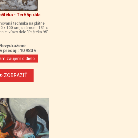
aštéka - Terč špirála
novaná technika na plátne,
30 x 100 cm, s rámom: 131 x
nie: vľavo dole "Paštéka 95"
Nevydražené
v predaji: 10 980 €
m záujem o dielo
ZOBRAZIŤ