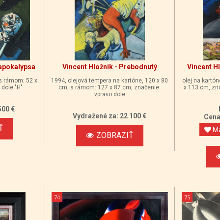
 apokalypsa
Vincent Hložník - Prebodnutý
Vincent Hl
 s rámom: 52 x
1994, olejová tempera na kartóne, 120 x 80
olej na kartó
 dole "H"
cm, s rámom: 127 x 87 cm, značenie:
x 113 cm, zna
vpravo dole
500 €
Vydražené za: 22 100 €
Cena 
Ť
Má
ZOBRAZIŤ
74
75