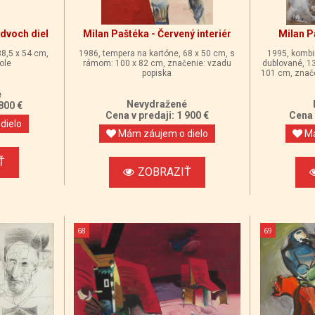
dvoch diel
Milan Paštéka - Červený interiér
Milan P
38,5 x 54 cm,
1986, tempera na kartóne, 68 x 50 cm, s
1995, kombi
ole
rámom: 100 x 82 cm, značenie: vzadu
dublované, 1
popiska
101 cm, znače
é
Nevydražené
 800 €
Cena v predaji: 1 900 €
Cena 
dielo
Mám záujem o dielo
Má
Ť
ZOBRAZIŤ
68
69