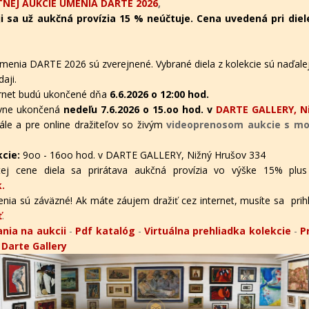
NEJ AUKCIE UMENIA DARTE 2026
,
i sa už aukčná provízia 15 % neúčtuje. Cena uvedená pri diel
menia DARTE 2026 sú zverejnené. Vybrané diela z kolekcie sú naďalej
aji.
ternet budú ukončené dňa
6.6.2026 o 12:00 hod.
tívne ukončená
nedeľu 7.6.2026 o 15.oo hod. v
DARTE GALLERY, Ni
ále a pre online dražiteľov
so živým
videoprenosom aukcie s mož
kcie:
9oo - 16oo hod. v DARTE GALLERY, Nižný Hrušov 334
ej cene diela sa prirátava aukčná provízia vo výške 15% plus
.
nia sú záväzné! Ak máte záujem dražiť cez internet, musíte sa prihlás
ť
.
nia na aukcii
-
Pdf katalóg
-
Virtuálna prehliadka kolekcie
-
P
v Darte Gallery