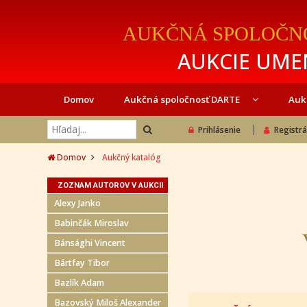
AUKČNÁ SPOLOČN
AUKCIE UMEN
Domov
Aukčná spoločnosť DARTE
Auk
Prihlásenie
Registrá
Domov
Aukčný katalóg
ZOZNAM AUTOROV V AUKCII
Alexy Janko
Babinčák Miroslav
Bánsághi Vincent
Bártfay Tibor
Bazlík Adam
Bazovský Miloš Alexander