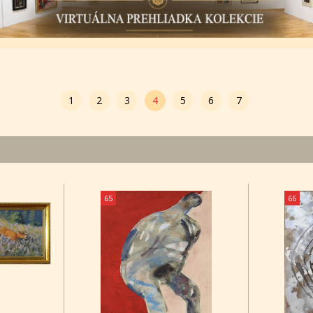
1
2
3
4
5
6
7
65
66