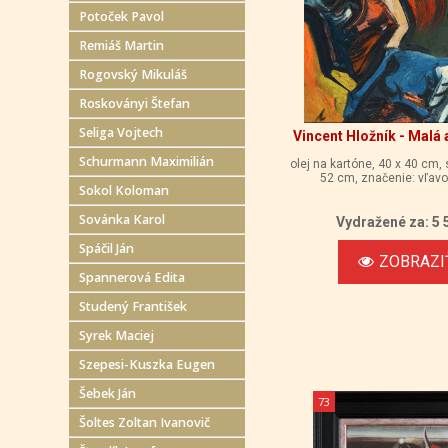
Potoček Pavol
Remiáš Martin
Rogovský Mikuláš
Roskoványi Štefan
Seliga Vojtech
Vincent Hložník - Malá
Schurmann Maximilián
olej na kartóne, 40 x 40 cm,
52 cm, značenie: vľavo
Sokol Koloman
Sovánka Karol
Vydražené za: 5 
Spáčil Ján
ZOBRAZI
Spannerová Edita
Studený František
Syrek Maciej
Szepesi-Kuszka Eugen
Šebek Ján
73
Šoltes Zoltan Ivanovič