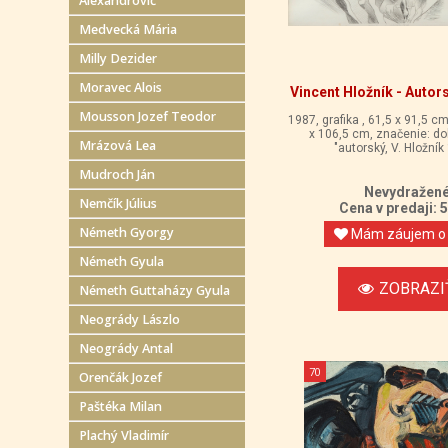
Alexandrovič
Medvecká Mária
Milly Dezider
Moravec Alois
Vincent Hložník - Autor
Mousson Jozef Teodor
1987, grafika , 61,5 x 91,5 
x 106,5 cm, značenie: do
Mrázová Lea
"autorský, V. Hložník
Mudroch Ján
Nevydražen
Nemčík Július
Cena v predaji: 
Németh Gyorgy
Mám záujem o 
Németh Gyula
ZOBRAZI
Németh Guttaházy Gyula
Neogrády Lászlo
Neogrády Antal
70
Orenčák Jozef
Paštéka Milan
Plachý Vladimír