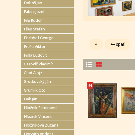
Doboš Ján
Fabini Jozef
Fila Rudolf
Filep Štefan
Fischhof George
späť
Frešo Viktor
Fulla Ľudovít
Gažovič Vladimír
Glod Alojz
Grotkovský Ján
64
Grumlík Oto
Hák Ján
Hložník Ferdinand
Hložník Vincent
Hložníková Zuzana
Horváth Andor G.