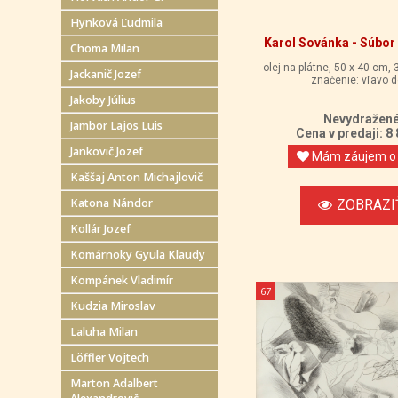
Hynková Ľudmila
Karol Sovánka - Súbor 
Choma Milan
olej na plátne, 50 x 40 cm, 
Jackanič Jozef
značenie: vľavo d
Jakoby Július
Nevydražen
Jambor Lajos Luis
Cena v predaji: 8
Jankovič Jozef
Mám záujem o 
Kaššaj Anton Michajlovič
Katona Nándor
ZOBRAZI
Kollár Jozef
Komárnoky Gyula Klaudy
Kompánek Vladimír
67
Kudzia Miroslav
Laluha Milan
Löffler Vojtech
Marton Adalbert