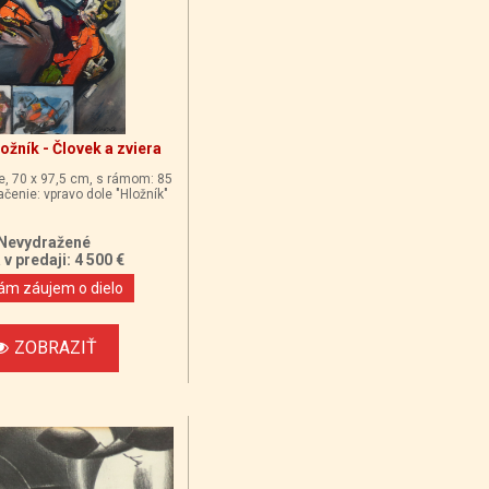
ožník - Človek a zviera
ne, 70 x 97,5 cm, s rámom: 85
čenie: vpravo dole "Hložník"
Nevydražené
v predaji: 4 500 €
m záujem o dielo
ZOBRAZIŤ