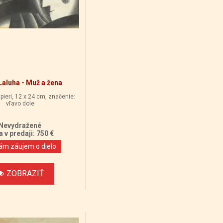
Laluha - Muž a žena
pieri, 12 x 24 cm, značenie:
vľavo dole
Nevydražené
 v predaji: 750 €
m záujem o dielo
ZOBRAZIŤ