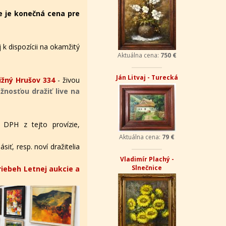
e je konečná cena pre
 k dispozícii na okamžitý
Aktuálna cena:
750 €
Ján Litvaj - Turecká
žný Hrušov 334
- živou
nosťou dražiť live na
 DPH z tejto provízie,
Aktuálna cena:
79 €
iť, resp. noví dražitelia
Vladimír Plachý -
Slnečnice
riebeh Letnej aukcie a