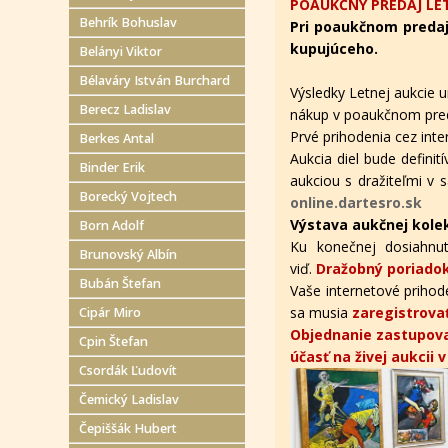
POAUKČNÝ PREDAJ LET
Behrík Bohuslav
Pri poaukčnom predaj
kupujúceho.
Belányi Viktor
Bélaváry István Burchard
Výsledky Letnej aukcie u
Berecz Ladislav
nákup v poaukčnom pred
Prvé prihodenia cez in
Berkes Antal
Aukcia diel bude defini
Binder Erik
aukciou s dražiteľmi v s
Borecký Vojtech
online.dartesro.sk
Výstava aukčnej kole
Born Adolf
Ku konečnej dosiahnut
Brunovský Albín
viď.
Dražobný poriadok
Bubán Štefan
Vaše internetové prihode
sa musia
zaregistrova
Cipár Miro
Objednanie zastupova
Cpin Štefan
účasť na živej aukcii 
Csordák Ľudovít
Čemický Ladislav
Čepiššák Hubert