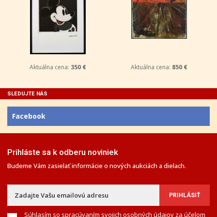
Aktuálna cena:
350 €
Aktuálna cena:
850 €
SLEDUJTE NÁS
Facebook
Prihláste sa k odberu noviniek
Budeme Vám zasielať informácie o nových aukciách a dielach.
Súhlasím so spracúvaním svojich osobných údajov za účelom