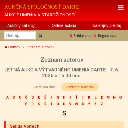
AUKČNÁ SPOLOČNOSŤ DARTE
AUKCIE UMENIA A STAROŽITNOSTÍ
Aukčný katalóg
Online aukcia
Galerijný predaj
Prihlásenie
Registrácia
Domov
Zoznam autorov
Zoznam autorov
LETNÁ AUKCIA VÝTVARNÉHO UMENIA DARTE - 7. 6.
2026 o 15.00 hod.
Zoznam diel
Zoznam autorov
A
B
C
Č
D
E
É
F
G
H
I
Í
J
K
L
Ľ
M
N
O
P
R
S
Š
T
U
Ú
V
W
X
Y
Z
Ž
S
Seliga Vojtech