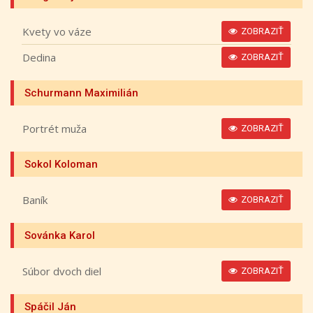
Kvety vo váze
ZOBRAZIŤ
Dedina
ZOBRAZIŤ
Schurmann Maximilián
Portrét muža
ZOBRAZIŤ
Sokol Koloman
Baník
ZOBRAZIŤ
Sovánka Karol
Súbor dvoch diel
ZOBRAZIŤ
Spáčil Ján