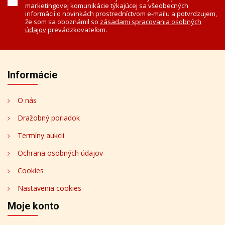
marketingovej komunikácie týkajúcej sa všeobecných
informácií o novinkách prostredníctvom e-mailu a potvrdzujem,
že som sa oboznámil so
zásadami spracovania osobných
údajov
prevádzkovateľom.
Informácie
O nás
Dražobný poriadok
Termíny aukcií
Ochrana osobných údajov
Cookies
Nastavenia cookies
Moje konto