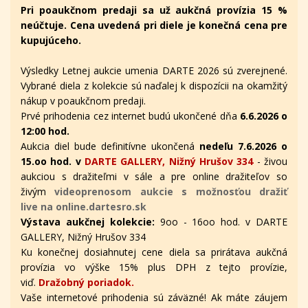
Pri poaukčnom predaji sa už aukčná provízia 15 %
neúčtuje. Cena uvedená pri diele je konečná cena pre
kupujúceho.
Výsledky Letnej aukcie umenia DARTE 2026 sú zverejnené.
Vybrané diela z kolekcie sú naďalej k dispozícii na okamžitý
nákup v poaukčnom predaji.
Prvé prihodenia cez internet budú ukončené dňa
6.6.2026 o
12:00 hod.
Aukcia diel bude definitívne ukončená
nedeľu 7.6.2026 o
15.oo hod. v
DARTE GALLERY, Nižný Hrušov 334
- živou
aukciou s dražiteľmi v sále a pre online dražiteľov
so
živým
videoprenosom aukcie s možnosťou dražiť
live na online.dartesro.sk
Výstava aukčnej kolekcie:
9oo - 16oo hod. v DARTE
GALLERY, Nižný Hrušov 334
Ku konečnej dosiahnutej cene diela sa prirátava aukčná
provízia vo výške 15% plus DPH z tejto provízie,
viď.
Dražobný poriadok.
Vaše internetové prihodenia sú záväzné! Ak máte záujem