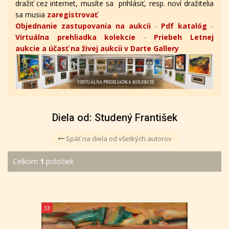
dražiť cez internet, musíte sa prihlásiť, resp. noví dražitelia
sa musia
zaregistrovať
.
Objednanie zastupovania na aukcii
-
Pdf katalóg
-
Virtuálna prehliadka kolekcie
-
Priebeh Letnej
aukcie a účasť na živej aukcii v Darte Gallery
Diela od: Studený František
Späť na diela od všetkých autorov
Celkom
1
položiek
33