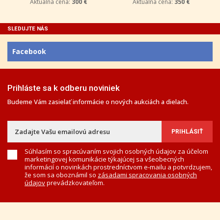
Aktuálna cena:
300 €
Aktuálna cena:
350 €
SLEDUJTE NÁS
Facebook
Prihláste sa k odberu noviniek
Budeme Vám zasielať informácie o nových aukciách a dielach.
Súhlasím so spracúvaním svojich osobných údajov za účelom
marketingovej komunikácie týkajúcej sa všeobecných
informácií o novinkách prostredníctvom e-mailu a potvrdzujem,
že som sa oboznámil so
zásadami spracovania osobných
údajov
prevádzkovateľom.