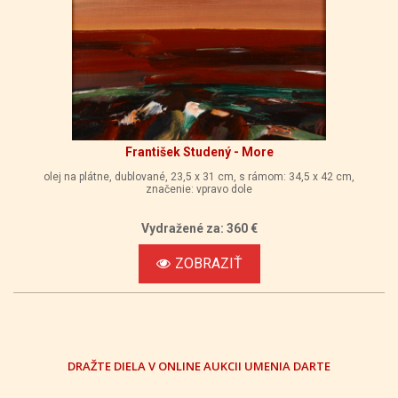
František Studený - More
olej na plátne, dublované, 23,5 x 31 cm, s rámom: 34,5 x 42 cm,
značenie: vpravo dole
Vydražené za: 360 €
ZOBRAZIŤ
DRAŽTE DIELA V ONLINE AUKCII UMENIA DARTE