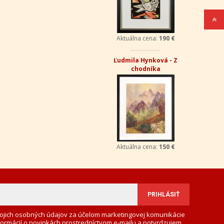
Aktuálna cena:
190 €
Ľudmila Hynková - Z
chodníka
Aktuálna cena:
150 €
ojich osobných údajov za účelom marketingovej komunikácie
formácií o novinkách prostredníctvom e-mailu a potvrdzujem,