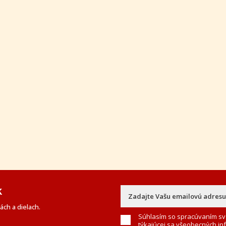
k
ch a dielach.
Súhlasím so spracúvaním sv
týkajúcej sa všeobecných in