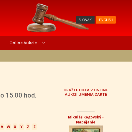
SLOVAK
ENGLISH
Online Aukcie
DRAŽTE DIELA V ONLINE
 15.00 hod.
AUKCII UMENIA DARTE
Mikuláš Rogovský -
Napájanie
V
W
X
Y
Z
Ž