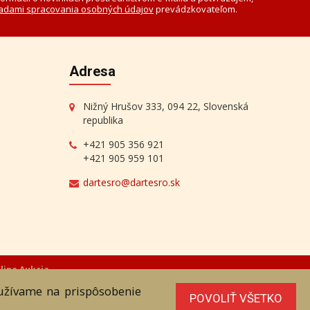
adami spracovania osobných údajov
prevádzkovateľom.
Adresa
Nižný Hrušov 333, 094 22, Slovenská
republika
+421 905 356 921
+421 905 959 101
dartesro@dartesro.sk
line Aukcia
oužívame na prispôsobenie
POVOLIŤ VŠETKO
níka. Všetky práva sú vyhradené.