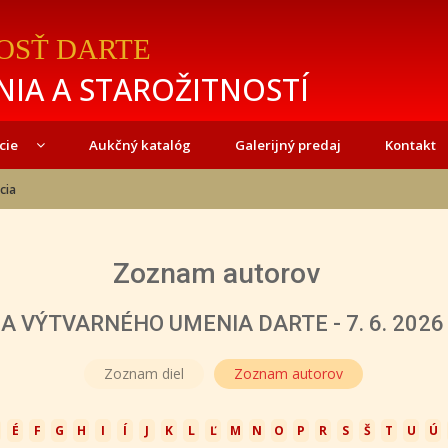
OSŤ DARTE
IA A STAROŽITNOSTÍ
cie
Aukčný katalóg
Galerijný predaj
Kontakt
cia
Zoznam autorov
 VÝTVARNÉHO UMENIA DARTE - 7. 6. 2026 o
Zoznam diel
Zoznam autorov
É
F
G
H
I
Í
J
K
L
Ľ
M
N
O
P
R
S
Š
T
U
Ú