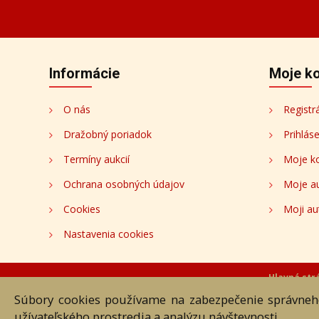
Informácie
Moje k
O nás
Registr
Dražobný poriadok
Prihlás
Termíny aukcií
Moje k
Ochrana osobných údajov
Moje a
Cookies
Moji au
Nastavenia cookies
Hlavná st
Súbory cookies používame na zabezpečenie správneho
Akékoľvek používanie obrazových
užívateľského prostredia a analýzu návštevnosti.