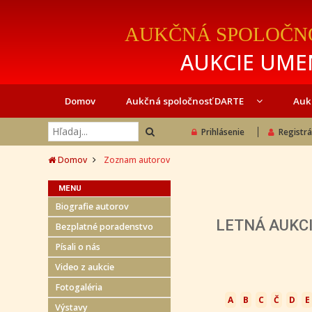
AUKČNÁ SPOLOČN
AUKCIE UMEN
Domov
Aukčná spoločnosť DARTE
Auk
Prihlásenie
Registrá
Domov
Zoznam autorov
MENU
Biografie autorov
LETNÁ AUKCIA
Bezplatné poradenstvo
Písali o nás
Video z aukcie
Fotogaléria
A
B
C
Č
D
E
Výstavy