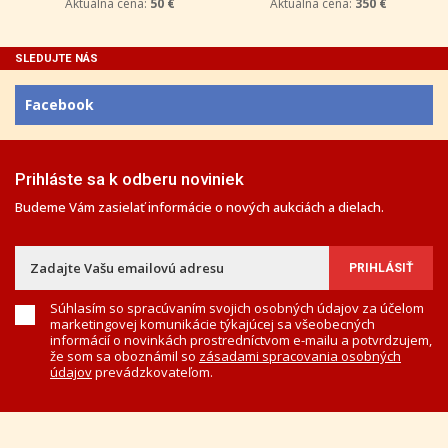
Aktuálna cena:
50 €
Aktuálna cena:
350 €
SLEDUJTE NÁS
Facebook
Prihláste sa k odberu noviniek
Budeme Vám zasielať informácie o nových aukciách a dielach.
Súhlasím so spracúvaním svojich osobných údajov za účelom
marketingovej komunikácie týkajúcej sa všeobecných
informácií o novinkách prostredníctvom e-mailu a potvrdzujem,
že som sa oboznámil so
zásadami spracovania osobných
údajov
prevádzkovateľom.