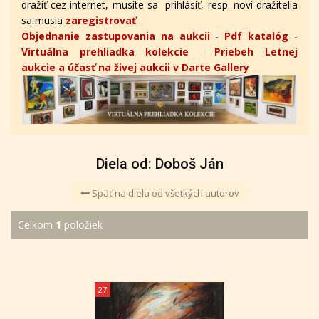
dražiť cez internet, musíte sa prihlásiť, resp. noví dražitelia
sa musia
zaregistrovať
.
Objednanie zastupovania na aukcii
-
Pdf katalóg
-
Virtuálna prehliadka kolekcie
-
Priebeh Letnej
aukcie a účasť na živej aukcii v Darte Gallery
Diela od: Doboš Ján
Späť na diela od všetkých autorov
Celkom
1
položiek
27