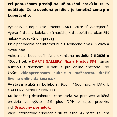
Pri poaukčnom predaji sa už aukčná provízia 15 %
neúčtuje. Cena uvedená pri diele je konečná cena pre
kupujúceho.
Výsledky Letnej aukcie umenia DARTE 2026 sú zverejnené.
Vybrané diela z kolekcie sú naďalej k dispozícii na okamžitý
nákup v poaukčnom predaji.
Prvé prihodenia cez internet budú ukončené dňa
6.6.2026 o
12:00 hod.
Aukcia diel bude definitívne ukončená
nedeľu 7.6.2026 o
15.oo hod. v
DARTE GALLERY, Nižný Hrušov 334
- živou
aukciou s dražiteľmi v sále a pre online dražiteľov
so
živým
videoprenosom aukcie s možnosťou dražiť
live na online.dartesro.sk
Výstava aukčnej kolekcie:
9oo - 16oo hod. v DARTE
GALLERY, Nižný Hrušov 334
Ku konečnej dosiahnutej cene diela sa prirátava aukčná
provízia vo výške 15% plus DPH z tejto provízie,
viď.
Dražobný poriadok.
Vaše internetové prihodenia sú záväzné! Ak máte záujem