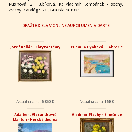
Rusinová, Z., Kubíková, K.: Vladimír Kompánek - sochy,
kresby. Katalóg SNG, Bratislava 1993.
DRAŽTE DIELA V ONLINE AUKCII UMENIA DARTE
Jozef Kollár - Chryzantémy
Ľudmila Hynková - Pobrežie
Aktuálna cena:
6 850 €
Aktuálna cena:
150 €
Adalbert Alexandrovič
Vladimír Plachý - Slnečnice
Marton - Horská dedina