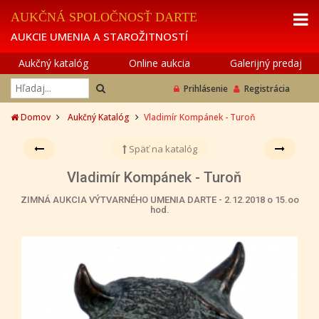
AUKČNÁ SPOLOČNOSŤ DARTE
AUKCIE UMENIA A STAROŽITNOSTÍ
Aukčný katalóg
Online aukcia
Galerijný predaj
Prihlásenie
Registrácia
Domov
Aukčný Katalóg
Vladimír Kompánek - Turoň
Späť na katalóg
Vladimír Kompánek - Turoň
ZIMNÁ AUKCIA VÝTVARNÉHO UMENIA DARTE - 2.12.2018 o 15.oo
hod.