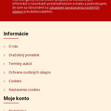
informácií o novinkách prostredníctvom e-mailu a potvrdzujem,
že som sa oboznámil so
zásadami spracovania osobných
údajov
prevádzkovateľom.
Informácie
O nás
Dražobný poriadok
Termíny aukcií
Ochrana osobných údajov
Cookies
Nastavenia cookies
Moje konto
Registrácia