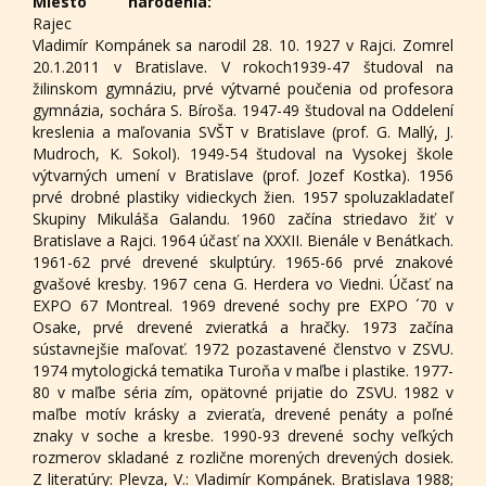
Miesto narodenia:
Rajec
Vladimír Kompánek sa narodil 28. 10. 1927 v Rajci. Zomrel
20.1.2011 v Bratislave. V rokoch1939-47 študoval na
žilinskom gymnáziu, prvé výtvarné poučenia od profesora
gymnázia, sochára S. Bíroša. 1947-49 študoval na Oddelení
kreslenia a maľovania SVŠT v Bratislave (prof. G. Mallý, J.
Mudroch, K. Sokol). 1949-54 študoval na Vysokej škole
výtvarných umení v Bratislave (prof. Jozef Kostka). 1956
prvé drobné plastiky vidieckych žien. 1957 spoluzakladateľ
Skupiny Mikuláša Galandu. 1960 začína striedavo žiť v
Bratislave a Rajci. 1964 účasť na XXXII. Bienále v Benátkach.
1961-62 prvé drevené skulptúry. 1965-66 prvé znakové
gvašové kresby. 1967 cena G. Herdera vo Viedni. Účasť na
EXPO 67 Montreal. 1969 drevené sochy pre EXPO ´70 v
Osake, prvé drevené zvieratká a hračky. 1973 začína
sústavnejšie maľovať. 1972 pozastavené členstvo v ZSVU.
1974 mytologická tematika Turoňa v maľbe i plastike. 1977-
80 v maľbe séria zím, opätovné prijatie do ZSVU. 1982 v
maľbe motív krásky a zvieraťa, drevené penáty a poľné
znaky v soche a kresbe. 1990-93 drevené sochy veľkých
rozmerov skladané z rozlične morených drevených dosiek.
Z literatúry: Plevza, V.: Vladimír Kompánek. Bratislava 1988;