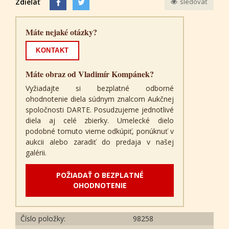
Zdieľať
sledovať
Máte nejaké otázky?
KONTAKT
Máte obraz od Vladimír Kompánek?
Vyžiadajte si bezplatné odborné
ohodnotenie diela súdnym znalcom Aukčnej
spoločnosti DARTE. Posudzujeme jednotlivé
diela aj celé zbierky. Umelecké dielo
podobné tomuto vieme odkúpiť, ponúknuť v
aukcii alebo zaradiť do predaja v našej
galérii.
POŽIADAŤ O BEZPLATNÉ
OHODNOTENIE
Číslo položky:
98258