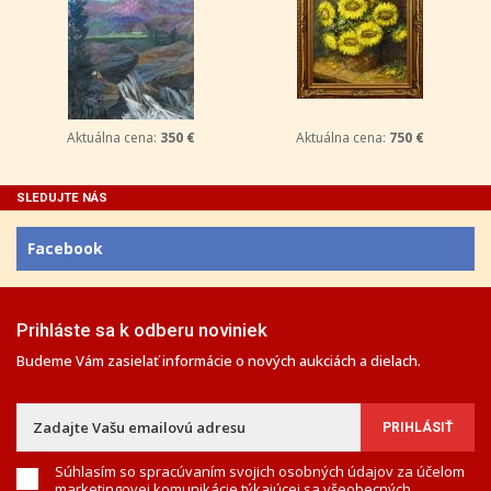
Aktuálna cena:
350 €
Aktuálna cena:
750 €
SLEDUJTE NÁS
Facebook
Prihláste sa k odberu noviniek
Budeme Vám zasielať informácie o nových aukciách a dielach.
Súhlasím so spracúvaním svojich osobných údajov za účelom
marketingovej komunikácie týkajúcej sa všeobecných