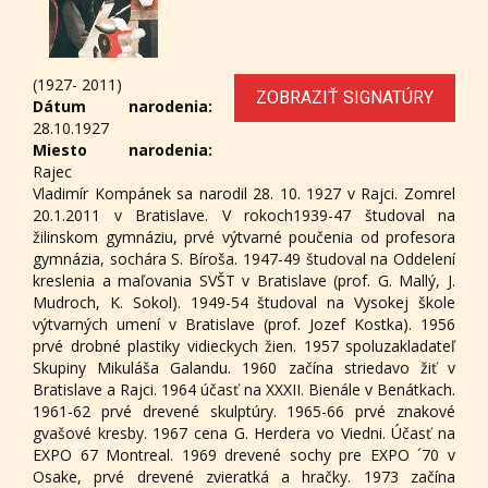
(1927- 2011)
ZOBRAZIŤ SIGNATÚRY
Dátum narodenia:
28.10.1927
Miesto narodenia:
Rajec
Vladimír Kompánek sa narodil 28. 10. 1927 v Rajci. Zomrel
20.1.2011 v Bratislave. V rokoch1939-47 študoval na
žilinskom gymnáziu, prvé výtvarné poučenia od profesora
gymnázia, sochára S. Bíroša. 1947-49 študoval na Oddelení
kreslenia a maľovania SVŠT v Bratislave (prof. G. Mallý, J.
Mudroch, K. Sokol). 1949-54 študoval na Vysokej škole
výtvarných umení v Bratislave (prof. Jozef Kostka). 1956
prvé drobné plastiky vidieckych žien. 1957 spoluzakladateľ
Skupiny Mikuláša Galandu. 1960 začína striedavo žiť v
Bratislave a Rajci. 1964 účasť na XXXII. Bienále v Benátkach.
1961-62 prvé drevené skulptúry. 1965-66 prvé znakové
gvašové kresby. 1967 cena G. Herdera vo Viedni. Účasť na
EXPO 67 Montreal. 1969 drevené sochy pre EXPO ´70 v
Osake, prvé drevené zvieratká a hračky. 1973 začína