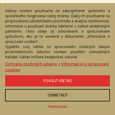
Adresa
Súbory cookies používame na zabezpečenie správneho a
spoľahlivého fungovania našej stránky. Ďalej ich používame na
Nižný Hrušov 333, 094 22, Slovenská republika
prispôsobenie užívateľského prostredia a analýzu návštevnosti.
Informácie o používaní stránky zdieľame s našimi analytickými
+421 905 356 921
partnermi. Tieto údaje sú uchovávané a spracovávané
+421 905 959 101
spôsobom, ako je to uvedené v dokumente „Informácie o
dartesro@dartesro.sk
spracovaní cookies“.
Vyjadrite svoj súhlas so spracovaním osobných údajov
prostredníctvom súborov cookies použitím zobrazených
tlačidiel. Súhlas môžete kedykoľvek odvolať.
Hlavná stránka
Aukčný katalóg
Objednávka dražby
Termíny aukcií
Online Aukcia
Ochrana osobných údajov
Informácie o spracovaní
|
cookies
DARTE AUKČNÁ SPOLOČNOSŤ s.r.o. © 2007 - 2026
Akékoľvek používanie obrazových a textových súčastí tejto stránky je
podmienené výslovným súhlasom jej vlastníka. Všetky práva sú
POVOLIŤ VŠETKO
vyhradené.
ODMIETNUŤ
Nastavenia