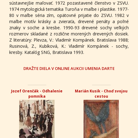
sústavnejšie maľovať. 1972 pozastavené členstvo v ZSVU.
1974 mytologická tematika Turoňa v maľbe i plastike. 1977-
80 v maľbe séria zím, opätovné prijatie do ZSVU. 1982 v
maľbe motív krásky a zvieraťa, drevené penáty a poľné
znaky v soche a kresbe. 1990-93 drevené sochy veľkých
rozmerov skladané z rozlične morených drevených dosiek.
Z literatúry: Plevza, V.: Vladimír Kompánek. Bratislava 1988;
Rusinová, Z., Kubíková, K.: Vladimír Kompánek - sochy,
kresby. Katalóg SNG, Bratislava 1993.
DRAŽTE DIELA V ONLINE AUKCII UMENIA DARTE
Jozef Orenčák - Odhalenie
Marián Kusik - Choď svojou
pomníka
cestou