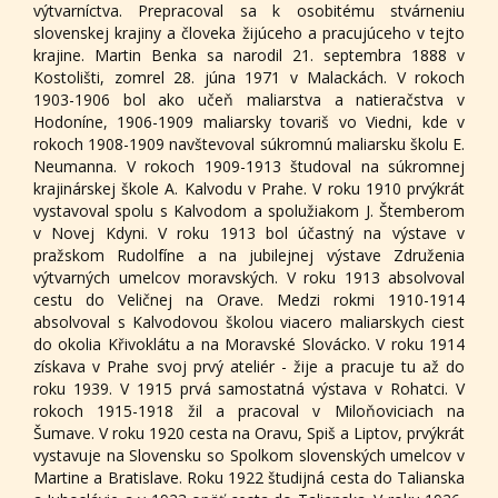
výtvarníctva. Prepracoval sa k osobitému stvárneniu
slovenskej krajiny a človeka žijúceho a pracujúceho v tejto
krajine. Martin Benka sa narodil 21. septembra 1888 v
Kostolišti, zomrel 28. júna 1971 v Malackách. V rokoch
1903-1906 bol ako učeň maliarstva a natieračstva v
Hodoníne, 1906-1909 maliarsky tovariš vo Viedni, kde v
rokoch 1908-1909 navštevoval súkromnú maliarsku školu E.
Neumanna. V rokoch 1909-1913 študoval na súkromnej
krajinárskej škole A. Kalvodu v Prahe. V roku 1910 prvýkrát
vystavoval spolu s Kalvodom a spolužiakom J. Štemberom
v Novej Kdyni. V roku 1913 bol účastný na výstave v
pražskom Rudolfíne a na jubilejnej výstave Združenia
výtvarných umelcov moravských. V roku 1913 absolvoval
cestu do Veličnej na Orave. Medzi rokmi 1910-1914
absolvoval s Kalvodovou školou viacero maliarskych ciest
do okolia Křivoklátu a na Moravské Slovácko. V roku 1914
získava v Prahe svoj prvý ateliér - žije a pracuje tu až do
roku 1939. V 1915 prvá samostatná výstava v Rohatci. V
rokoch 1915-1918 žil a pracoval v Miloňoviciach na
Šumave. V roku 1920 cesta na Oravu, Spiš a Liptov, prvýkrát
vystavuje na Slovensku so Spolkom slovenských umelcov v
Martine a Bratislave. Roku 1922 študijná cesta do Talianska