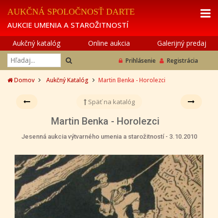
AUKČNÁ SPOLOČNOSŤ DARTE
AUKCIE UMENIA A STAROŽITNOSTÍ
Aukčný katalóg
Online aukcia
Galerijný predaj
Prihlásenie
Registrácia
Domov
Aukčný Katalóg
Martin Benka - Horolezci
Späť na katalóg
Martin Benka - Horolezci
Jesenná aukcia výtvarného umenia a starožitností - 3.10.2010