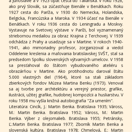
a Juhoslávie a v 1923 opäť cesta do Talianska. V roku 1926,
ako prvý Slovák, sa zúčastňuje Bienále v Benátkach. Roku
1927 cesta do Paríža, v 1930 do Nemecka, Holandska,
Belgicka, Francúzska a Maroka. V 1934 účasť na Bienále v
Benátkach. V roku 1936 cesta do Leningradu a Moskvy.
Vystavuje na Svetovej výstave v Paríži, bol vyznamenaný
striebornou medailou za obraz Krajina z Terchovej. V 1939
odchádza z Prahy a usadzuje sa v Martine. V rokoch 1940-
1941, ako mimoriadny profesor, zorganizoval a viedol
Oddelenie kreslenia a maľovania bratislavskej SVŠT, stal sa
predsedom Spolku slovenských výtvarných umelcov. V 1958
sa presťahoval do štátom vybudovaného ateliéru s
obrazárňou v Martine. Ako protihodnotu daroval štátu
5.000 vlastných diel (1964), ktoré sa stali základom
zbierkových fondov Múzea Martina Benku (1973). Venoval
sa aj tvorbe pre architektúru a verejný priestor, grafike,
ilustrácii, užitej grafike, hudobnej kompozícii a husliarstvu. V
roku 1958 mu vyšla knižná autobiografia "Za umením".
Literatúra: Cincík, J.: Martin Benka. Bratislava 1935; Váross,
M.: Martin Benka. Bratislava 1952; Váross, M.: Martin
Benka. Výber z olejomalieb. Bratislava 1955; Petránsky,
Ľ.:Martin Benka. Bratislava 1977; Zborník Martin Benka a
slovenská kultúra. Bratislava 1978; Chmelová, E.: Martin