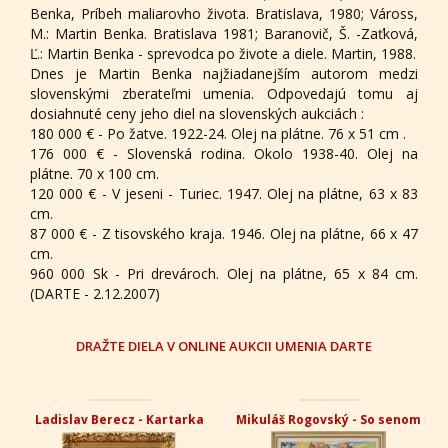
Benka, Príbeh maliarovho života. Bratislava, 1980; Váross,
M.: Martin Benka. Bratislava 1981; Baranovič, Š. -Zaťková,
Ľ.: Martin Benka - sprevodca po živote a diele. Martin, 1988.
Dnes je Martin Benka najžiadanejším autorom medzi
slovenskými zberateľmi umenia. Odpovedajú tomu aj
dosiahnuté ceny jeho diel na slovenských aukciách :
180 000 € - Po žatve. 1922-24. Olej na plátne. 76 x 51 cm .
176 000 € - Slovenská rodina. Okolo 1938-40. Olej na
plátne. 70 x 100 cm.
120 000 € - V jeseni - Turiec. 1947. Olej na plátne, 63 x 83
cm.
87 000 € - Z tisovského kraja. 1946. Olej na plátne, 66 x 47
cm.
960 000 Sk - Pri drevároch. Olej na plátne, 65 x 84 cm.
(DARTE - 2.12.2007)
DRAŽTE DIELA V ONLINE AUKCII UMENIA DARTE
Ladislav Berecz - Kartarka
Mikuláš Rogovský - So senom