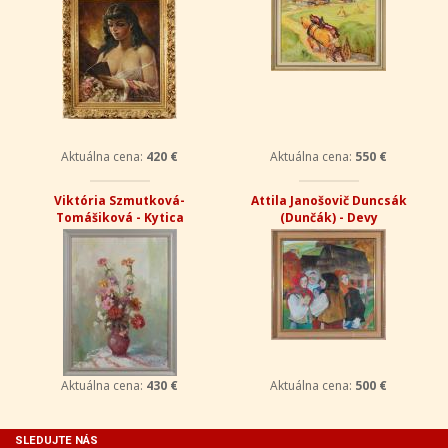
Aktuálna cena:
420 €
Aktuálna cena:
550 €
Viktória Szmutková-
Attila Janošovič Duncsák
Tomášiková - Kytica
(Dunčák) - Devy
Aktuálna cena:
430 €
Aktuálna cena:
500 €
SLEDUJTE NÁS