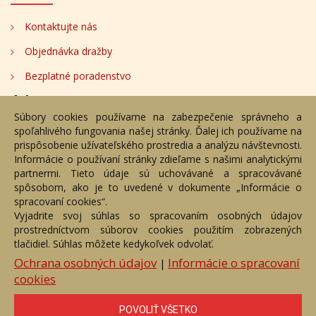
Kontaktujte nás
Objednávka dražby
Bezplatné poradenstvo
Adresa
Súbory cookies používame na zabezpečenie správneho a
spoľahlivého fungovania našej stránky. Ďalej ich používame na
Nižný Hrušov 333, 094 22, Slovenská republika
prispôsobenie užívateľského prostredia a analýzu návštevnosti.
Informácie o používaní stránky zdieľame s našimi analytickými
+421 905 356 921
partnermi. Tieto údaje sú uchovávané a spracovávané
+421 905 959 101
spôsobom, ako je to uvedené v dokumente „Informácie o
dartesro@dartesro.sk
spracovaní cookies“.
Vyjadrite svoj súhlas so spracovaním osobných údajov
prostredníctvom súborov cookies použitím zobrazených
tlačidiel. Súhlas môžete kedykoľvek odvolať.
Hlavná stránka
Aukčný katalóg
Objednávka dražby
Termíny aukcií
Online Aukcia
Ochrana osobných údajov
Informácie o spracovaní
|
cookies
DARTE AUKČNÁ SPOLOČNOSŤ s.r.o. © 2007 - 2026
Akékoľvek používanie obrazových a textových súčastí tejto stránky je
podmienené výslovným súhlasom jej vlastníka. Všetky práva sú
POVOLIŤ VŠETKO
vyhradené.