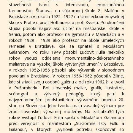
stavebnosti tvaru s intenzívnou, emocionálnou
farebnosťou. Študoval na súkromnej škole G. Mallého v
Bratislave a v rokoch 1922 -1927 na Umeleckopriemyselnej
škole v Prahe u prof. Hofbauera a prof. Kyselu. Po ukončení
štúdia pôsobí najprv ako učiteľ na meštianskej škole v
Senici, potom ako profesor na gymnáziu v Malackách a v
rokoch 1929 - 1939 ako profesor na Škole umeleckých
remesiel v Bratislave, kde sa spriatelil s Mikulášom
Galandom. Po roku 1949 pôsobil Ľudovít Fulla niekoľko
rokov vedúci oddelenia monumentálno-dekoratívneho
maliarstva na Vysokej škole výtvarných umení v Bratislave,
v rokoch 1952-1956 pôsobil ako výtvarník v slobodnom
povolaní v Bratislave, V rokoch 1956-1962 pôsobil v Žiline,
kde si zriadil svoju osobnú galériu a od roku 1962 žil a tvoril
v Ružomberku. Bol slovenský maliar, grafik, ilustrátor,
scénograf a výtvarný pedagóg, ktorý patrí k
najvýznamnejším predstaviteľom výtvarného umenia 20.
stor. na Slovensku. Jeho tvorba mala zásadný význam pre
zrod slovenskej výtvarnej moderny. Na začiatku30.-tych
rokov vystúpil Ľudovít Fulla spolu s Mikulášom Galandom
pred verejnosť s manifestom „Súkromné listy Fullu a
Galandu“, v ktorých: „vyslovili potrebu skoncovať so