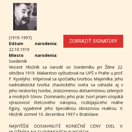
(1919-1997)
ZOBRAZIŤ SIGNATÚRY
Dátum narodenia:
22.10.1919
Miesto narodenia:
Svederník
Vincent Hložník sa narodil vo Svederníku pri Žiline 22.
októbra 1919. Maliarstvo vyštudoval na UPŠ v Prahe u prof.
F. Kyselyho. Inšpiroval sa spočiatku tvorbou Majerníka. Jeho
nadrealistická tvorba chaotického sveta sa odrazila aj v
jeho neskoršej tvorbe, znázornenou disharmóniou zelených
a modrých tónov. Dominantu jeho prác tvorí priam vzopätá
výrazovosť štetcového rukopisu, rozbíjajúceho reálne
figúry, vyjadrené jeho špeciálnou obrazovou realitou. V.
Hložník zomrel 10. decembra 1997 v Bratislave.
NAJVYŠŠIE DOSIAHNUTÉ KONEČNÉ CENY DIEL V.
HLOŽNÍKA NA SLOVENSKÝCH AUKCIÁCH: