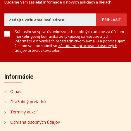
Budeme Vám zasielať informácie o nových aukciách a dielach.
Súhlasím so spracúvaním svojich osobných údajov za účelom
marketingovej komunikácie týkajúcej sa všeobecných
informácií o novinkách prostredníctvom e-mailu a potvrdzujem,
že som sa oboznámil so
zásadami spracovania osobných
údajov
prevádzkovateľom.
Informácie
O nás
Dražobný poriadok
Termíny aukcií
Ochrana osobných údajov