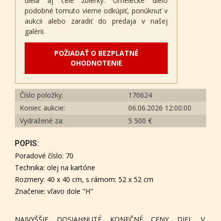
diela aj celé zbierky. Umelecké dielo
podobné tomuto vieme odkúpiť, ponúknuť v
aukcii alebo zaradiť do predaja v našej
galérii.
POŽIADAŤ O BEZPLATNÉ
OHODNOTENIE
Číslo položky:
170624
Koniec aukcie:
06.06.2026 12:00:00
Vydražené za:
5 500 €
POPIS:
Poradové číslo: 70
Technika: olej na kartóne
Rozmery: 40 x 40 cm, s rámom: 52 x 52 cm
Značenie: vľavo dole "H"
NAJVYŠŠIE DOSIAHNUTÉ KONEČNÉ CENY DIEL V.