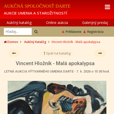
AUKČNÁ SPOLOČNOSŤ DARTE
AUKCIE UMENIA A STAROŽITNOSTÍ
Aukčný katalóg
Online aukcia
Galerijný predaj
Prihlásenie
Registrácia
Domov
Aukčný Katalóg
Vincent Hložník - Malá apokalypsa
Späť na katalóg
Vincent Hložník - Malá apokalypsa
LETNÁ AUKCIA VÝTVARNÉHO UMENIA DARTE - 7. 6. 2026 o 15.00 hod.