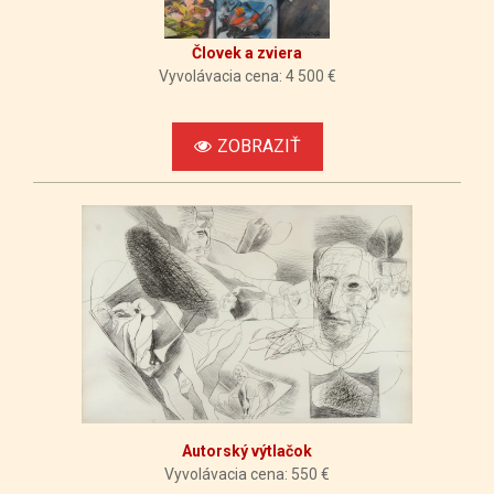
36684
06-06
3 900 €
10:23:48
Človek a zviera
Vyvolávacia cena: 4 500 €
2026-
35747
06-06
3 700 €
10:23:46
ZOBRAZIŤ
2026-
36684
06-06
3 500 €
10:23:43
2026-
35747
06-06
3 300 €
10:23:40
2026-
36684
06-06
3 100 €
10:23:38
Autorský výtlačok
Vyvolávacia cena: 550 €