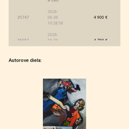
2026-
35747
06-06
4 900 €
10:28:58
2026-
36684
06-06
4 700 €
10:28:38
2026-
Autorove diela:
35747
06-06
4 500 €
10:26:14
2026-
36684
06-06
4 300 €
10:23:55
2026-
35747
06-06
4 100 €
10:23:51
2026-