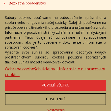
Bezplatné poradenstvo
Adresa
Súbory cookies používame na zabezpečenie správneho a
spoľahlivého fungovania našej stránky. Ďalej ich používame na
Nižný Hrušov 333, 094 22, Slovenská republika
prispôsobenie užívateľského prostredia a analýzu návštevnosti.
Informácie o používaní stránky zdieľame s našimi analytickými
+421 905 356 921
partnermi. Tieto údaje sú uchovávané a spracovávané
+421 905 959 101
spôsobom, ako je to uvedené v dokumente „Informácie o
dartesro@dartesro.sk
spracovaní cookies“.
Vyjadrite svoj súhlas so spracovaním osobných údajov
prostredníctvom súborov cookies použitím zobrazených
tlačidiel. Súhlas môžete kedykoľvek odvolať.
Hlavná stránka
Aukčný katalóg
Objednávka dražby
Termíny aukcií
Online Aukcia
Ochrana osobných údajov
Informácie o spracovaní
|
cookies
DARTE AUKČNÁ SPOLOČNOSŤ s.r.o. © 2007 - 2026
Akékoľvek používanie obrazových a textových súčastí tejto stránky je
podmienené výslovným súhlasom jej vlastníka. Všetky práva sú
POVOLIŤ VŠETKO
vyhradené.
ODMIETNUŤ
Nastavenia