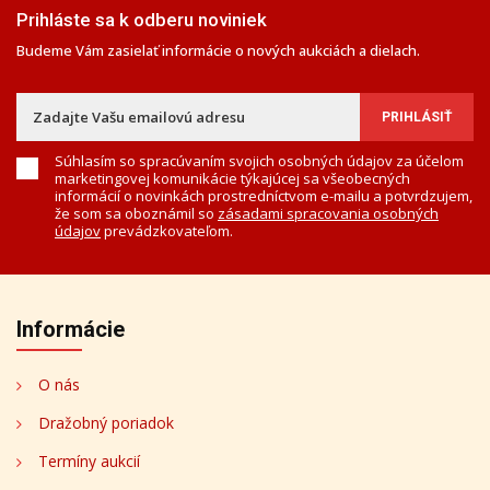
Prihláste sa k odberu noviniek
Budeme Vám zasielať informácie o nových aukciách a dielach.
Súhlasím so spracúvaním svojich osobných údajov za účelom
marketingovej komunikácie týkajúcej sa všeobecných
informácií o novinkách prostredníctvom e-mailu a potvrdzujem,
že som sa oboznámil so
zásadami spracovania osobných
údajov
prevádzkovateľom.
Informácie
O nás
Dražobný poriadok
Termíny aukcií