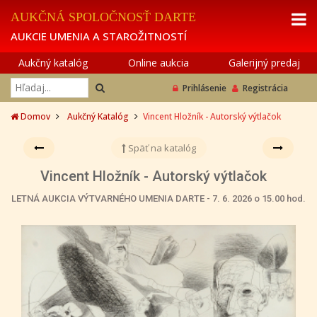
AUKČNÁ SPOLOČNOSŤ DARTE
AUKCIE UMENIA A STAROŽITNOSTÍ
Aukčný katalóg
Online aukcia
Galerijný predaj
Prihlásenie
Registrácia
Domov
Aukčný Katalóg
Vincent Hložník - Autorský výtlačok
Späť na katalóg
Vincent Hložník - Autorský výtlačok
LETNÁ AUKCIA VÝTVARNÉHO UMENIA DARTE - 7. 6. 2026 o 15.00 hod.