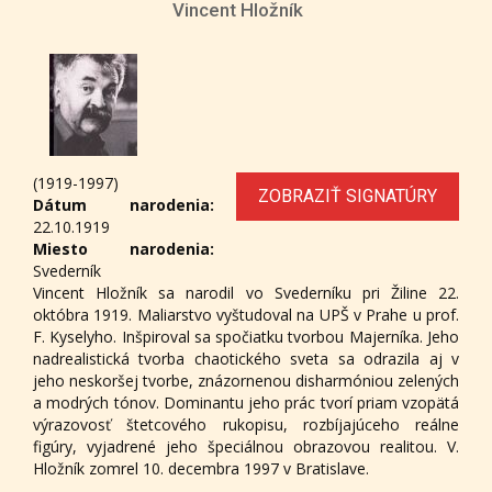
Vincent Hložník
(1919-1997)
ZOBRAZIŤ SIGNATÚRY
Dátum narodenia:
22.10.1919
Miesto narodenia:
Svederník
Vincent Hložník sa narodil vo Svederníku pri Žiline 22.
októbra 1919. Maliarstvo vyštudoval na UPŠ v Prahe u prof.
F. Kyselyho. Inšpiroval sa spočiatku tvorbou Majerníka. Jeho
nadrealistická tvorba chaotického sveta sa odrazila aj v
jeho neskoršej tvorbe, znázornenou disharmóniou zelených
a modrých tónov. Dominantu jeho prác tvorí priam vzopätá
výrazovosť štetcového rukopisu, rozbíjajúceho reálne
figúry, vyjadrené jeho špeciálnou obrazovou realitou. V.
Hložník zomrel 10. decembra 1997 v Bratislave.