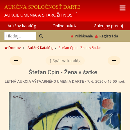
AUKČNÁ SPOLOČNOSŤ DARTE
AUKCIE UMENIA A STAROŽITNOSTÍ
Aukčný katalóg
Online aukcia
Galerijný predaj
Prihlásenie
Registrácia
Domov
Aukčný Katalóg
Štefan Cpin - Žena v šatke
Späť na katalóg
Štefan Cpin - Žena v šatke
LETNÁ AUKCIA VÝTVARNÉHO UMENIA DARTE - 7. 6. 2026 o 15.00 hod.