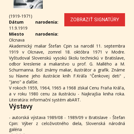
(1919-1971)
ZOBRAZIŤ SIGNATÚRY
Dátum narodenia:
11.9.1919
Miesto narodenia:
Olcnava
Akademický maliar Štefan Cpin sa narodil 11. septembra
1919 v Olcnave, zomrel 18. októbra 1971 v Modre.
Vyštudoval Slovenskú vysokú školu technickú v Bratislave,
odbor kreslenie a maliarstvo u prof. G. Mallého a M.
Schurmanna. Bol známy maliar, ilustrátor a grafik. Známe
su hlavne jeho ilustrácie kníh F.Kráľa "Čenkovej deti" ,
"Jano" a ďalšie.
V rokoch 1959, 1964, 1965 a 1968 získal Cenu Fraňa Král'a,
a v roku 1980 cenu za ilustráciu - Najkrajšia kniha roka.
Literatúra: informační systém abART.
Výstavy
- autorská výstava 1989/08 - 1989/09 v Bratislave - Štefan
Cpin: Výber z celoživotného diela, Slovenská národná
galéria