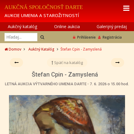
AUKČNÁ SPOLOČNOSŤ DARTE
AUKCIE UMENIA A STAROŽITNOSTÍ
Aukčný katalóg
Online aukcia
Galerijný predaj
Prihlásenie
Registrácia
Domov
Aukčný Katalóg
Štefan Cpin - Zamyslená
Späť na katalóg
Štefan Cpin - Zamyslená
LETNÁ AUKCIA VÝTVARNÉHO UMENIA DARTE - 7. 6. 2026 o 15.00 hod.