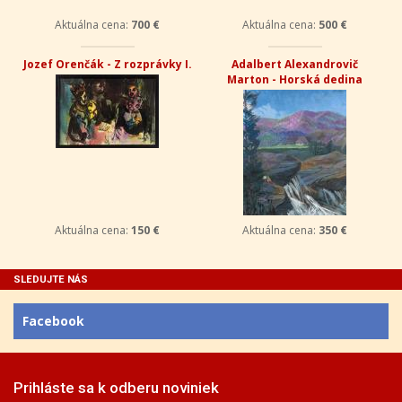
Aktuálna cena:
700 €
Aktuálna cena:
500 €
Jozef Orenčák - Z rozprávky I.
Adalbert Alexandrovič
Marton - Horská dedina
Aktuálna cena:
150 €
Aktuálna cena:
350 €
SLEDUJTE NÁS
Facebook
Prihláste sa k odberu noviniek