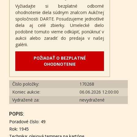
Vyžiadajte si bezplatné odborné
ohodnotenie diela súdnym znalcom Aukčnej
spoločnosti DARTE. Posudzujeme jednotlivé
diela aj celé zbierky. Umelecké dielo
podobné tomuto vieme odkúpiť, ponúknuť v
aukcii alebo zaradiť do predaja v našej
galérii.
POŽIADAŤ O BEZPLATNÉ
OHODNOTENIE
Číslo položky:
170268
Koniec aukcie:
06.06.2026 12:00:00
Vydražené za:
nevydražené
POPIS:
Poradové číslo: 49
Rok: 1945
Technika: olejová tempera na kartóne