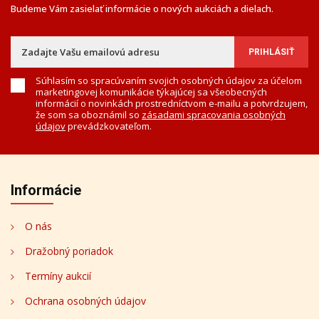
Budeme Vám zasielať informácie o nových aukciách a dielach.
Súhlasím so spracúvaním svojich osobných údajov za účelom
marketingovej komunikácie týkajúcej sa všeobecných
informácií o novinkách prostredníctvom e-mailu a potvrdzujem,
že som sa oboznámil so
zásadami spracovania osobných
údajov
prevádzkovateľom.
Informácie
O nás
Dražobný poriadok
Termíny aukcií
Ochrana osobných údajov