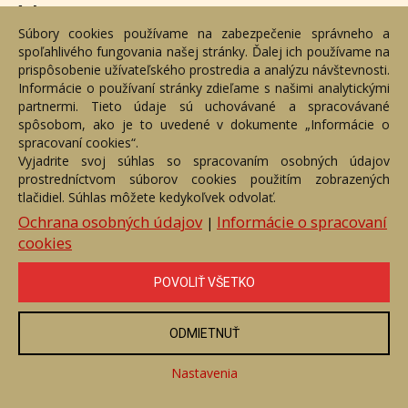
Adresa
Súbory cookies používame na zabezpečenie správneho a
spoľahlivého fungovania našej stránky. Ďalej ich používame na
Nižný Hrušov 333, 094 22, Slovenská republika
prispôsobenie užívateľského prostredia a analýzu návštevnosti.
Informácie o používaní stránky zdieľame s našimi analytickými
+421 905 356 921
partnermi. Tieto údaje sú uchovávané a spracovávané
+421 905 959 101
spôsobom, ako je to uvedené v dokumente „Informácie o
dartesro@dartesro.sk
spracovaní cookies“.
Vyjadrite svoj súhlas so spracovaním osobných údajov
prostredníctvom súborov cookies použitím zobrazených
Hlavná stránka
Aukčný katalóg
Objednávka dražby
tlačidiel. Súhlas môžete kedykoľvek odvolať.
Termíny aukcií
Online Aukcia
Ochrana osobných údajov
Informácie o spracovaní
|
cookies
DARTE AUKČNÁ SPOLOČNOSŤ s.r.o. © 2007 - 2026
Akékoľvek používanie obrazových a textových súčastí tejto stránky je
podmienené výslovným súhlasom jej vlastníka. Všetky práva sú
POVOLIŤ VŠETKO
vyhradené.
ODMIETNUŤ
Nastavenia