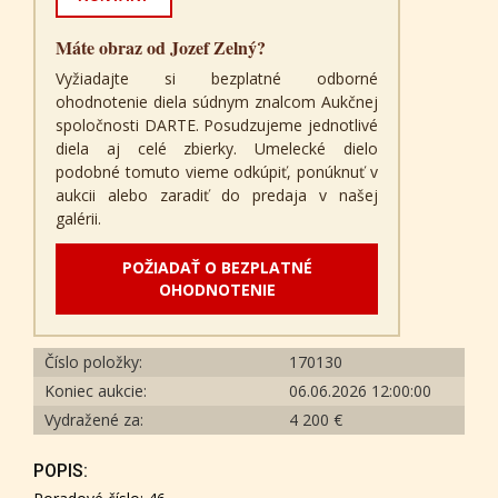
Máte obraz od Jozef Zelný?
Vyžiadajte si bezplatné odborné
ohodnotenie diela súdnym znalcom Aukčnej
spoločnosti DARTE. Posudzujeme jednotlivé
diela aj celé zbierky. Umelecké dielo
podobné tomuto vieme odkúpiť, ponúknuť v
aukcii alebo zaradiť do predaja v našej
galérii.
POŽIADAŤ O BEZPLATNÉ
OHODNOTENIE
Číslo položky:
170130
Koniec aukcie:
06.06.2026 12:00:00
Vydražené za:
4 200 €
POPIS: