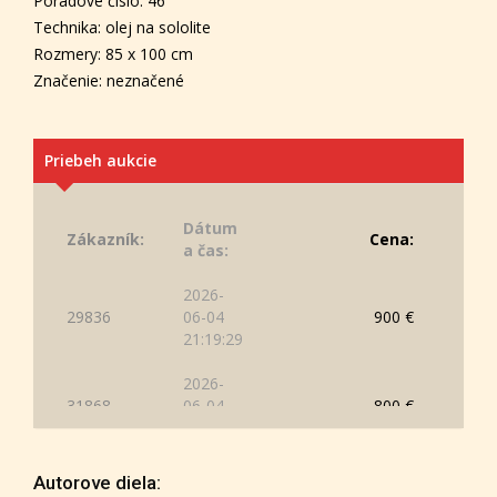
Poradové číslo: 46
Technika: olej na sololite
Rozmery: 85 x 100 cm
Značenie: neznačené
Priebeh aukcie
Dátum
Zákazník:
Cena:
a čas:
2026-
29836
06-04
900 €
21:19:29
2026-
31868
06-04
800 €
21:17:38
2026-
Autorove diela:
17966
06-04
750 €