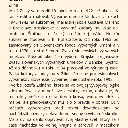
Žilina
Jozef Zelný sa narodil 18. apríla v roku 1922. Už ako dieťa
rád kreslil a maľoval. Výtvarné umenie študoval v rokoch
1940-1942 na súkromnej maliarskej škole Gustáva Mallého
v Bratislave. Kresliarske a výtvarné základy mu však dali
profesori Šmilauer a Jičinský na žilinskej reálke. Neskôr
súkromne študoval u B. Hoffstädtera. Od roku 1963 bol
zaevidovaný pri Slovenskom fonde výtvarných umení a v
roku 1970 sa stal členom Zväzu slovenských výtvarných
umelcov. Pôsobil ako člen výboru Krajskej organizácie
Zväzu slovenských výtvarných umelcov v Banskej Bystrici.
Až do dôchodku v roku 1984 pracoval vo výtvarnej dielni
Parku kultúry a oddychu v Žiline. Preukaz profesionálnych
výtvarníkov Slovenskej výtvarnej únie dostal v roku 1993.
Tvorba Jozefa Zelného, ktorá sa vo svojej vývojovej logike
zdokonaľovala viac než dve desiatky rokov, dokazuje, že
mu nikdy nešlo len o vnútornú krásu, vnútorný efekt v
maľbe, ale predovšetkým mu išlo o pravdu v obraze. Už v
prácach vytvorených pred rokmi deväťdesiatymi sa
nachádzali náznaky cieľavedomej snahy o výtvarnú skratku.
Maliarovi sa darilo objavovať svoj vlastný svet, ktorý sa z
časti nachádza vo voľnej krajine a zároveň v mestskom