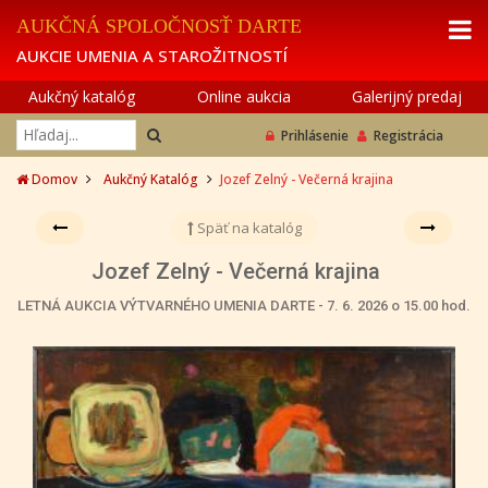
AUKČNÁ SPOLOČNOSŤ DARTE
AUKCIE UMENIA A STAROŽITNOSTÍ
Aukčný katalóg
Online aukcia
Galerijný predaj
Prihlásenie
Registrácia
Domov
Aukčný Katalóg
Jozef Zelný - Večerná krajina
Späť na katalóg
Jozef Zelný - Večerná krajina
LETNÁ AUKCIA VÝTVARNÉHO UMENIA DARTE - 7. 6. 2026 o 15.00 hod.