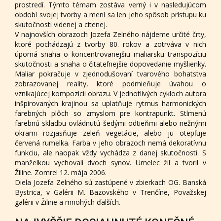
prostredí. Týmto témam zostáva verný i v nasledujúcom
období svojej tvorby a mení sa len jeho spôsob prístupu ku
skutočnosti videnej a cítenej.
V najnovších obrazoch Jozefa Zelného nájdeme určité črty,
ktoré pochádzajú z tvorby 80. rokov a zotrváva v nich
úporná snaha o koncentrovanejšiu maliarsku transpozíciu
skutočnosti a snaha o čitateľnejšie dopovedanie myšlienky.
Maliar pokračuje v zjednodušovaní tvarového bohatstva
zobrazovanej reality, ktoré podmieňuje úvahou o
vznikajúcej kompozícii obrazu. V jednotlivých cykloch autora
inšpirovaných krajinou sa uplatňuje rytmus harmonických
farebných plôch so zmyslom pre kontrapunkt. Stlmenú
farebnú skladbu ovládnutú šedými odtieňmi alebo nežnými
okrami rozjasňuje zeleň vegetácie, alebo ju otepľuje
červená rumelka. Farba v jeho obrazoch nemá dekoratívnu
funkciu, ale naopak vždy vychádza z danej skutočnosti. S
manželkou vychovali dvoch synov. Umelec žil a tvoril v
Žiline. Zomrel 12. mája 2006.
Diela Jozefa Zelného sú zastúpené v zbierkach OG. Banská
Bystrica, v Galérii M. Bazovského v Trenčíne, Považskej
galérii v Žiline a mnohých ďalších.