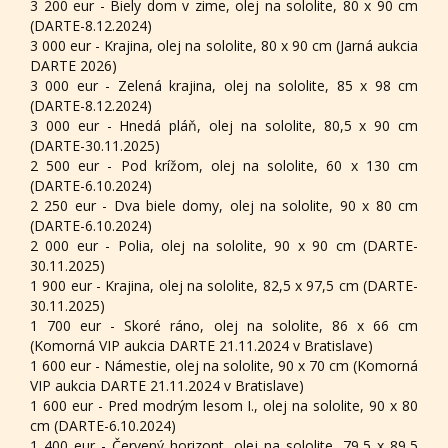
3 200 eur - Biely dom v zime, olej na sololite, 80 x 90 cm
(DARTE-8.12.2024)
3 000 eur - Krajina, olej na sololite, 80 x 90 cm (Jarná aukcia
DARTE 2026)
3 000 eur - Zelená krajina, olej na sololite, 85 x 98 cm
(DARTE-8.12.2024)
3 000 eur - Hnedá pláň, olej na sololite, 80,5 x 90 cm
(DARTE-30.11.2025)
2 500 eur - Pod krížom, olej na sololite, 60 x 130 cm
(DARTE-6.10.2024)
2 250 eur - Dva biele domy, olej na sololite, 90 x 80 cm
(DARTE-6.10.2024)
2 000 eur - Polia, olej na sololite, 90 x 90 cm (DARTE-
30.11.2025)
1 900 eur - Krajina, olej na sololite, 82,5 x 97,5 cm (DARTE-
30.11.2025)
1 700 eur - Skoré ráno, olej na sololite, 86 x 66 cm
(Komorná VIP aukcia DARTE 21.11.2024 v Bratislave)
1 600 eur - Námestie, olej na sololite, 90 x 70 cm (Komorná
VIP aukcia DARTE 21.11.2024 v Bratislave)
1 600 eur - Pred modrým lesom I., olej na sololite, 90 x 80
cm (DARTE-6.10.2024)
1 400 eur - Červený horizont, olej na sololite, 79,5 x 89,5