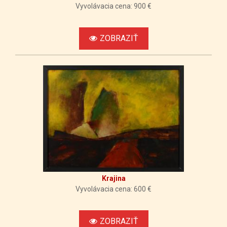
Vyvolávacia cena: 900 €
2026-
30637
06-06
2 900 €
09:10:23
ZOBRAZIŤ
2026-
28054
06-04
2 800 €
21:20:25
2026-
30637
06-04
2 700 €
12:29:40
2026-
31348
06-04
2 600 €
12:28:32
Krajina
Vyvolávacia cena: 600 €
ZOBRAZIŤ