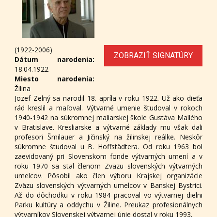
(1922-2006)
ZOBRAZIŤ SIGNATÚRY
Dátum narodenia:
18.04.1922
Miesto narodenia:
Žilina
Jozef Zelný sa narodil 18. apríla v roku 1922. Už ako dieťa
rád kreslil a maľoval. Výtvarné umenie študoval v rokoch
1940-1942 na súkromnej maliarskej škole Gustáva Mallého
v Bratislave. Kresliarske a výtvarné základy mu však dali
profesori Šmilauer a Jičinský na žilinskej reálke. Neskôr
súkromne študoval u B. Hoffstädtera. Od roku 1963 bol
zaevidovaný pri Slovenskom fonde výtvarných umení a v
roku 1970 sa stal členom Zväzu slovenských výtvarných
umelcov. Pôsobil ako člen výboru Krajskej organizácie
Zväzu slovenských výtvarných umelcov v Banskej Bystrici.
Až do dôchodku v roku 1984 pracoval vo výtvarnej dielni
Parku kultúry a oddychu v Žiline. Preukaz profesionálnych
výtvarníkov Slovenskej výtvarnej únie dostal v roku 1993.