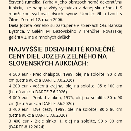
červená rumelka. Farba v jeho obrazoch nemá dekoratívnu
funkciu, ale naopak vždy vychádza z danej skutočnosti. S
manželkou vychovali dvoch synov. Umelec žil a tvoril v
Žiline. Zomrel 12. mája 2006.
Diela Jozefa Zelného sú zastúpené v zbierkach OG. Banská
Bystrica, v Galérii M. Bazovského v Trenčíne, Považskej
galérii v Žiline a mnohých ďalších.
NAJVYŠŠIE DOSIAHNUTÉ KONEČNÉ
CENY DIEL JOZEFA ZELNÉHO NA
SLOVENSKÝCH AUKCIÁCH:
4 500 eur - Pred chalupou, 1989, olej na sololite, 90 x 80
cm (Letná aukcia DARTE 7.6.2026)
4 200 eur - Večerná krajina, olej na sololite, 85 x 100 cm
(Letná aukcia DARTE 7.6.2026)
4 000 eur - Pohľad z okna, 1976, olej na sololite, 80 x 90
cm (Letná aukcia DARTE 7.6.2026)
3 400 eur - Dve cesty, 1989, olej na sololite, 80 x 80 cm
(Letná aukcia DARTE 7.6.2026)
3 400 eur - Biele slnko II., olej na sololite, 90 x 80 cm
(DARTE-8.12.2024)