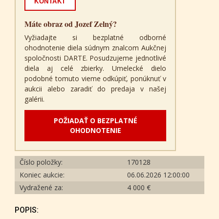
KONTAKT
Máte obraz od Jozef Zelný?
Vyžiadajte si bezplatné odborné
ohodnotenie diela súdnym znalcom Aukčnej
spoločnosti DARTE. Posudzujeme jednotlivé
diela aj celé zbierky. Umelecké dielo
podobné tomuto vieme odkúpiť, ponúknuť v
aukcii alebo zaradiť do predaja v našej
galérii.
POŽIADAŤ O BEZPLATNÉ
OHODNOTENIE
Číslo položky:
170128
Koniec aukcie:
06.06.2026 12:00:00
Vydražené za:
4 000 €
POPIS: