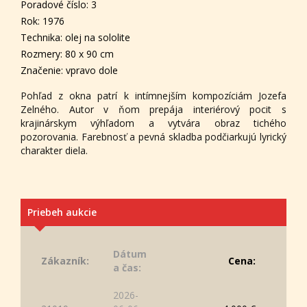
Poradové číslo: 3
Rok: 1976
Technika: olej na sololite
Rozmery: 80 x 90 cm
Značenie: vpravo dole
Pohľad z okna patrí k intímnejším kompozíciám Jozefa
Zelného. Autor v ňom prepája interiérový pocit s
krajinárskym výhľadom a vytvára obraz tichého
pozorovania. Farebnosť a pevná skladba podčiarkujú lyrický
charakter diela.
Priebeh aukcie
Dátum
Zákazník:
Cena:
a čas:
2026-