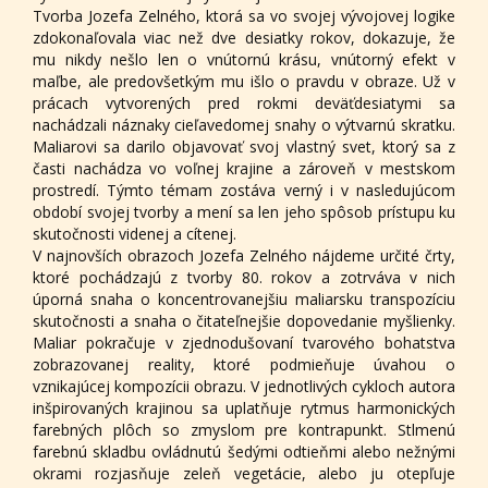
Tvorba Jozefa Zelného, ktorá sa vo svojej vývojovej logike
zdokonaľovala viac než dve desiatky rokov, dokazuje, že
mu nikdy nešlo len o vnútornú krásu, vnútorný efekt v
maľbe, ale predovšetkým mu išlo o pravdu v obraze. Už v
prácach vytvorených pred rokmi deväťdesiatymi sa
nachádzali náznaky cieľavedomej snahy o výtvarnú skratku.
Maliarovi sa darilo objavovať svoj vlastný svet, ktorý sa z
časti nachádza vo voľnej krajine a zároveň v mestskom
prostredí. Týmto témam zostáva verný i v nasledujúcom
období svojej tvorby a mení sa len jeho spôsob prístupu ku
skutočnosti videnej a cítenej.
V najnovších obrazoch Jozefa Zelného nájdeme určité črty,
ktoré pochádzajú z tvorby 80. rokov a zotrváva v nich
úporná snaha o koncentrovanejšiu maliarsku transpozíciu
skutočnosti a snaha o čitateľnejšie dopovedanie myšlienky.
Maliar pokračuje v zjednodušovaní tvarového bohatstva
zobrazovanej reality, ktoré podmieňuje úvahou o
vznikajúcej kompozícii obrazu. V jednotlivých cykloch autora
inšpirovaných krajinou sa uplatňuje rytmus harmonických
farebných plôch so zmyslom pre kontrapunkt. Stlmenú
farebnú skladbu ovládnutú šedými odtieňmi alebo nežnými
okrami rozjasňuje zeleň vegetácie, alebo ju otepľuje