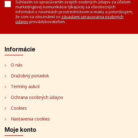
Súhlasím so spracúvaním svojich osobných údajov za účelom
marketingovej komunikácie týkajúcej sa všeobecných
informácií o novinkách prostredníctvom e-mailu a potvrdzujem,
že som sa oboznámil so
zásadami spracovania osobných
údajov
prevádzkovateľom.
Informácie
O nás
Dražobný poriadok
Termíny aukcií
Ochrana osobných údajov
Cookies
Nastavenia cookies
Moje konto