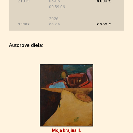
21019
06-06
4 000 €
09:59:06
2026-
24298
06-06
3 800 €
09:57:42
2026-
Autorove diela:
30637
06-06
3 600 €
09:57:38
2026-
24298
06-06
3 400 €
09:57:35
2026-
30637
06-06
3 200 €
09:11:00
2026-
28054
06-06
3 000 €
09:10:39
Moja krajina II.