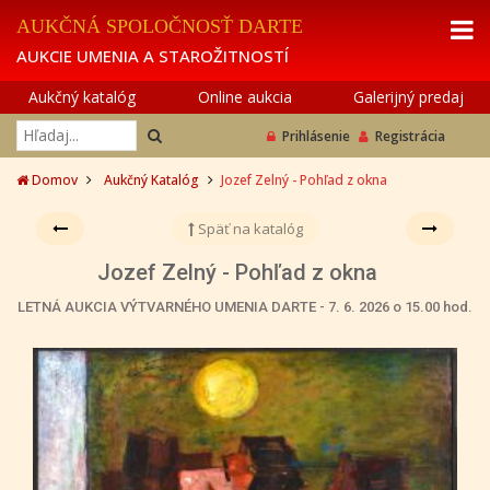
AUKČNÁ SPOLOČNOSŤ DARTE
AUKCIE UMENIA A STAROŽITNOSTÍ
Aukčný katalóg
Online aukcia
Galerijný predaj
Prihlásenie
Registrácia
Domov
Aukčný Katalóg
Jozef Zelný - Pohľad z okna
Späť na katalóg
Jozef Zelný - Pohľad z okna
LETNÁ AUKCIA VÝTVARNÉHO UMENIA DARTE - 7. 6. 2026 o 15.00 hod.